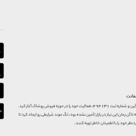
مانت
فروشگاه تگ موند از سال 1395 با نام ثبتی گسترش و نوآوری تگین و شماره ثبت 494131، فعالیت خود را در حوزه فروش پوشاک آغاز کرد.
که تا آن زمان این نیاز در بازار تأمین نشده بود، تگ موند شرایطی رو ایجاد کرد تا
‌نظر خود را با اطمینان خاطر تهیه کنند.