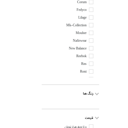
Corum
Fedyco
Lilage
Mk-Collection
Mouher
Nafirwear
New Balance
Reebok
Rns
Roni
Sara Khalilavi
Topick
رنگ ها
Winterhart
Zig
قیمت
۰ تا ۵۰۰ هزار تومان