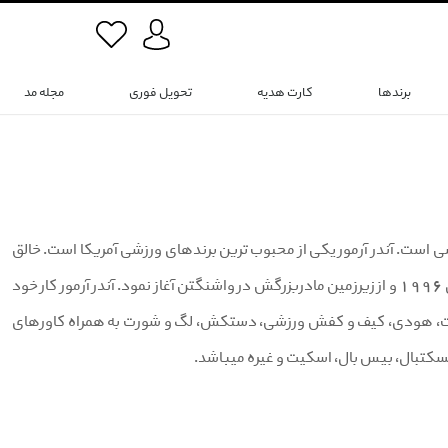
برندها
کارت هدیه
تحویل فوری
مجله مد
شاک و لوازم ورزشی است. آندر آرمور یکی از محبوب ترین برندهای ورزشی آمریکا است. خالق
این برند، کوین پلانک، یک فوتبالیست حرفه ای و جوان اهل مریلند است. او کار خود را در سال 1996 و از زیرزمین مادربزرگش در واشنگتن آغاز نمود. آندر آرمور کار خود
ت، ژاکت، هودی، کیف و کفش ورزشی، دست‏کش، لگ و شورت به همراه کاورهای
بسکتبال، بیس بال، اسکیت و غیره می‏باشد.