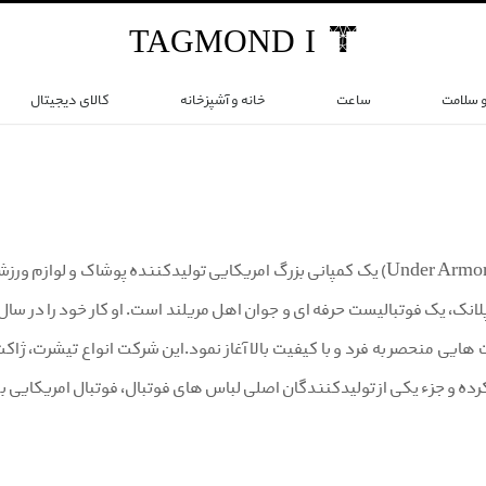
TAG
MOND
I
و سلامت
ساعت
خانه و آشپزخانه
کالای دیجیتال
برند آندر آرمور (Under Armor) یک کمپانی بزرگ امریکایی تولیدکننده پو
رت هایی منحصر به فرد و با کیفیت بالا آغاز نمود.این شرکت انواع تی‏شر
کرده و جزء یکی از تولیدکنندگان اصلی لباس ‏های فوتبال، فوتبال امریکایی 