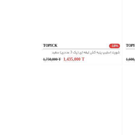
TOPICK
TOP
-18%
شورت اسلیپ پنبه کش لیفه ای (پک 3 عددی) سفید
1,435,000
T
1,750,000
T
1,600