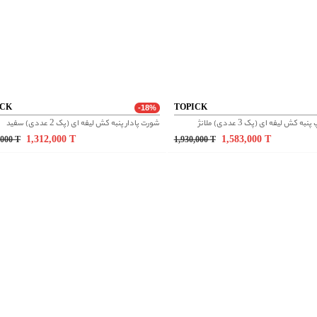
ICK
TOPICK
-18%
 کش لیفه ای (پک 3 عددی) ملانژ
شورت پادار پنبه کش لیفه ای (پک 2 عددی) سفید
1,312,000
T
1,583,000
T
,000
T
1,930,000
T