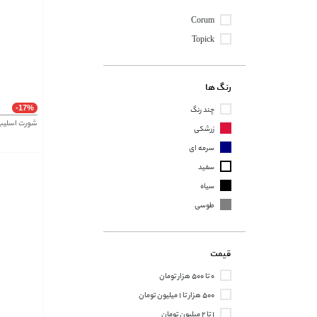
Corum
Topick
رنگ ها
-17%
چند رنگ
شورت اسلیپ پنبه
زرشکی
سرمه ای
سفید
سیاه
طوسی
قیمت
۰ تا ۵۰۰ هزار تومان
۵۰۰ هزار تا ۱ میلیون تومان
۱ تا ۲ میلیون تومان