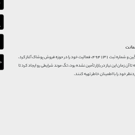
مانت
فروشگاه تگ موند از سال 1395 با نام ثبتی گسترش و نوآوری تگین و شماره ثبت 494131، فعالیت خود را در حوزه فروش پوشاک آغاز کرد.
که تا آن زمان این نیاز در بازار تأمین نشده بود، تگ موند شرایطی رو ایجاد کرد تا
‌نظر خود را با اطمینان خاطر تهیه کنند.