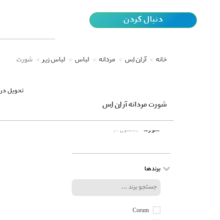
دنبال کردن
خانه
آر اِن اِس
مردانه
لباس
لباس زیر
شورت
تحویل در 
شورت مردانه آر اِن اِس
شورت
(0 محصول)
برندها
Corum