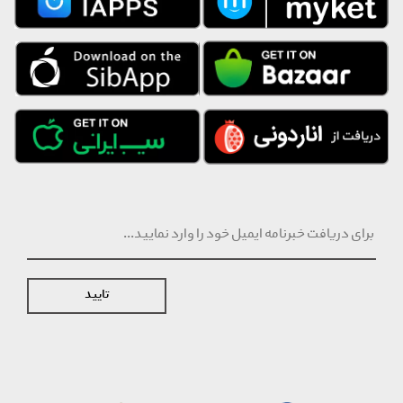
تایید