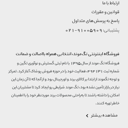
ارتباط با ما
قوانین و مقررات
پاسخ به پرسش‌های متداول
91005909-021
پشتیبانی:
فروشگاه اینترنتی تگ‌موند، انتخابی همراه بااصالت و ضمانت
فروشگاه تگ موند از سال 1395 با نام ثبتی گسترش و نوآوری تگین و
شماره ثبت 494131، فعالیت خود را در حوزه فروش پوشاک آغاز کرد. تمرکز
و توجه تگموند از ابتدا بر کالای برند و اورجینال بود و از آنجا که تا آن زمان این
نیاز در بازار تأمین نشده بود، تگ موند شرایطی رو ایجاد کرد تا مشتریان این
امکان را داشته باشند تا به‌راحتی محصولات برند مورد‌نظر خود را با اطمینان
خاطر تهیه کنند.
مشاهده بیشتر