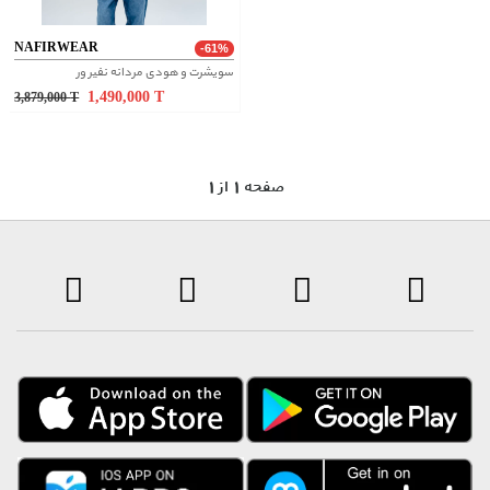
NAFIRWEAR
-61%
سویشرت و هودی مردانه نفیر ور
1,490,000
T
3,879,000
T
1 صفحه 1 از