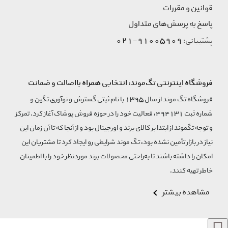
قوانین و مقررات
پاسخ به پرسش‌های متداول
91005909-021
پشتیبانی:
فروشگاه اینترنتی تگ‌موند، انتخابی همراه بااصالت و ضمانت
فروشگاه تگ موند از سال 1395 با نام ثبتی گسترش و نوآوری تگین و
شماره ثبت 494131، فعالیت خود را در حوزه فروش پوشاک آغاز کرد. تمرکز
و توجه تگموند از ابتدا بر کالای برند و اورجینال بود و از آنجا که تا آن زمان این
نیاز در بازار تأمین نشده بود، تگ موند شرایطی رو ایجاد کرد تا مشتریان این
امکان را داشته باشند تا به‌راحتی محصولات برند مورد‌نظر خود را با اطمینان
خاطر تهیه کنند.
مشاهده بیشتر