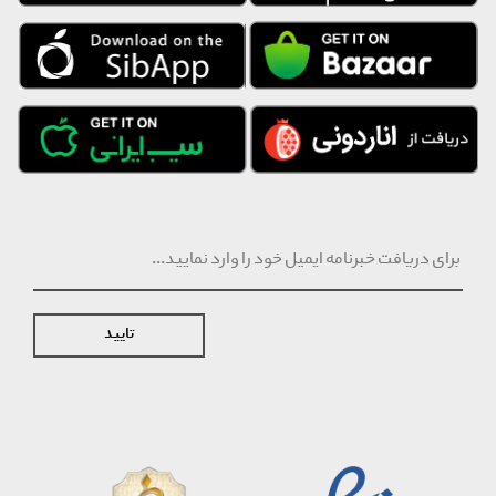
تایید