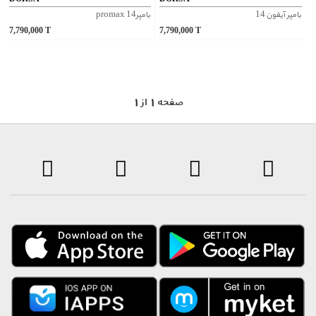
بامپر آيفون 14
بامپر14 promax
7,790,000
T
7,790,000
T
1 صفحه 1 از