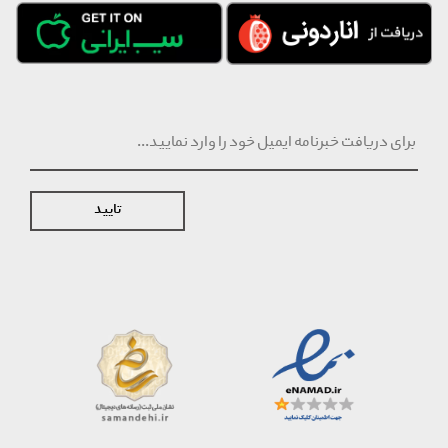
تایید