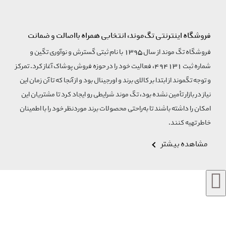
فروشگاه اینترنتی تگ‌موند، انتخابی همراه بااصالت و ضمانت
فروشگاه تگ موند از سال 1395 با نام ثبتی گسترش و نوآوری تگین و
شماره ثبت 494131، فعالیت خود را در حوزه فروش پوشاک آغاز کرد. تمرکز
و توجه تگموند از ابتدا بر کالای برند و اورجینال بود و از آنجا که تا آن زمان این
نیاز در بازار تأمین نشده بود، تگ موند شرایطی رو ایجاد کرد تا مشتریان این
امکان را داشته باشند تا به‌راحتی محصولات برند مورد‌نظر خود را با اطمینان
خاطر تهیه کنند.
مشاهده بیشتر