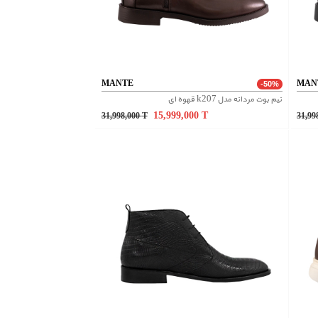
MANTE
MAN
-50%
نیم بوت مردانه مدل k207 قهوه ای
15,999,000
T
31,998,000
T
31,99