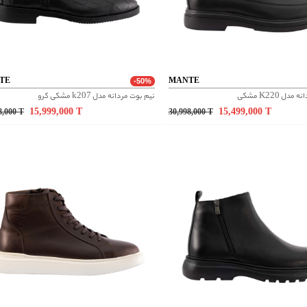
TE
MANTE
-50%
دل K220 مشکی
نیم بوت مردانه مدل k207 مشکی کرو
15,999,000
T
15,499,000
T
8,000
T
30,998,000
T