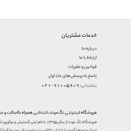
خدمات مشتریان
درباره ما
ارتباط با ما
قوانین و مقررات
پاسخ به پرسش‌های متداول
91005909-021
پشتیبانی:
فروشگاه اینترنتی تگ‌موند، انتخابی همراه بااصالت و ض
تمرکز و توجه تگموند از ابتدا بر کالای برند و اورجینال بود و از آنجا 