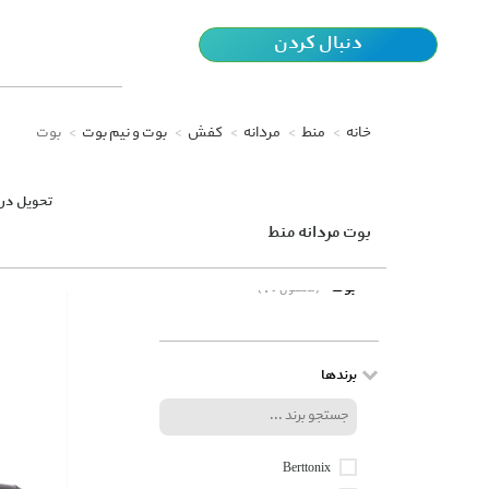
دنبال کردن
خانه
منط
مردانه
کفش
بوت و نیم بوت
بوت
تحویل در 
بوت مردانه منط
بوت
(10 محصول)
برندها
Berttonix