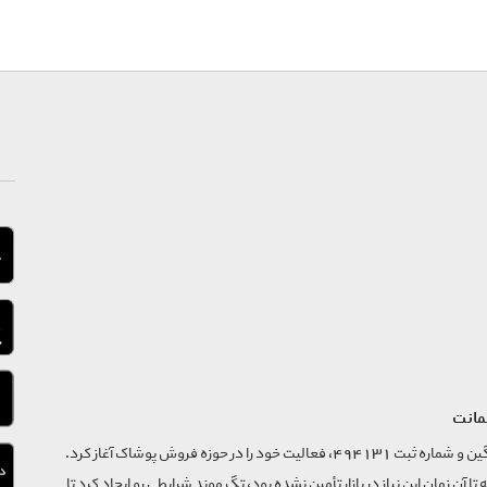
مانت
فروشگاه تگ موند از سال 1395 با نام ثبتی گسترش و نوآوری تگین و شماره ثبت 494131، فعالیت خود را در حوزه فروش پوشاک آغاز کرد.
که تا آن زمان این نیاز در بازار تأمین نشده بود، تگ موند شرایطی رو ایجاد کرد تا