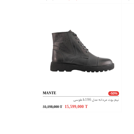
MANTE
-50%
نیم بوت مردانه مدل k196 طوسی
15,599,000
T
31,198,000
T