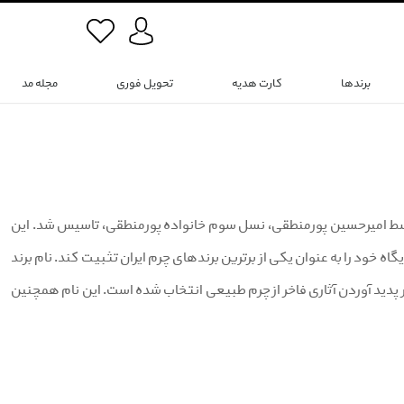
برندها
کارت هدیه
تحویل فوری
مجله مد
طِ (Mante) یک برند ایرانی تولید کننده محصولات چرمی است که در سال 1395 توسط امیرحسین پورمنطقی، نسل سوم خانواده پورمنطقی، تاسیس شد. این
ه خود را به عنوان یکی از برترین برندهای چرم ایران تثبیت کند. نام برند
ر پدید آوردن آثاری فاخر از چرم طبیعی انتخاب شده است. این نام همچنین