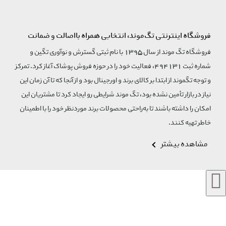
فروشگاه اینترنتی تگ‌موند، انتخابی همراه بااصالت و ضمانت
فروشگاه تگ موند از سال 1395 با نام ثبتی گسترش و نوآوری تگین و
شماره ثبت 494131، فعالیت خود را در حوزه فروش پوشاک آغاز کرد. تمرکز
و توجه تگموند از ابتدا بر کالای برند و اورجینال بود و از آنجا که تا آن زمان این
نیاز در بازار تأمین نشده بود، تگ موند شرایطی رو ایجاد کرد تا مشتریان این
امکان را داشته باشند تا به‌راحتی محصولات برند مورد‌نظر خود را با اطمینان
خاطر تهیه کنند.
مشاهده بیشتر