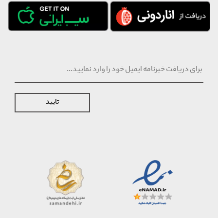
تایید