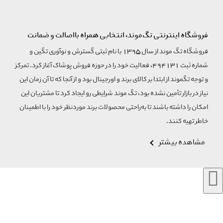
فروشگاه اینترنتی تگ‌موند، انتخابی همراه بااصالت و ضمانت
فروشگاه تگ موند از سال 1395 با نام ثبتی گسترش و نوآوری تگین و
شماره ثبت 494131، فعالیت خود را در حوزه فروش پوشاک آغاز کرد. تمرکز
و توجه تگموند از ابتدا بر کالای برند و اورجینال بود و از آنجا که تا آن زمان این
نیاز در بازار تأمین نشده بود، تگ موند شرایطی رو ایجاد کرد تا مشتریان این
امکان را داشته باشند تا به‌راحتی محصولات برند مورد‌نظر خود را با اطمینان
خاطر تهیه کنند.
مشاهده بیشتر