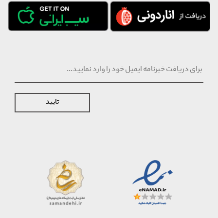
تایید