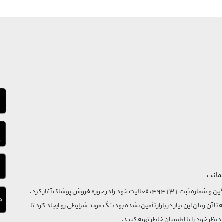
مانت
فروشگاه تگ موند از سال 1395 با نام ثبتی گسترش و نوآوری تگین و شماره ثبت 494131، فعالیت خود را در حوزه فروش پوشاک آغاز کرد.
که تا آن زمان این نیاز در بازار تأمین نشده بود، تگ موند شرایطی رو ایجاد کرد تا
‌نظر خود را با اطمینان خاطر تهیه کنند.