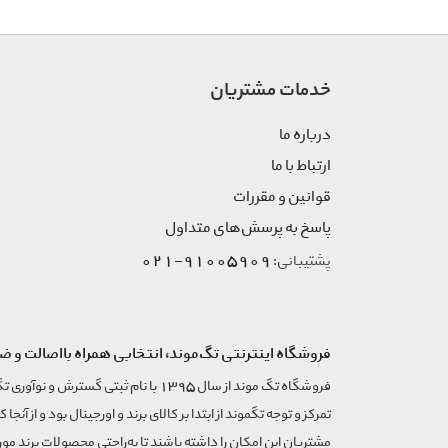
خدمات مشتریان
درباره ما
ارتباط با ما
قوانین و مقررات
پاسخ به پرسش‌های متداول
91005909-021
پشتیبانی:
فروشگاه اینترنتی تگ‌موند، انتخابی همراه بااصالت و ض
تمرکز و توجه تگموند از ابتدا بر کالای برند و اورجینال بود و از آنجا 
مشتریان این امکان را داشته باشند تا به‌راحتی محصولات برند مورد