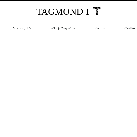
TAG
MOND
I
و سلامت
ساعت
خانه و آشپزخانه
کالای دیجیتال
 شمال ایتالیا مستقر شد و نخستین محصولاتی را که ارائه داد کفش های ورز
خصصی دیگری نیز نظیر تنیس، بسکتبال و والیبال نیز کفش تولید نمود. پس ا
ت خود اضافه نماید. عطر مردانه لوتو من و عطر زنانه لوتو وومن نخستین مح
ردانه نیز از جمله آخرین های این کمپانی است که تا کنون تولید و روانه ی 