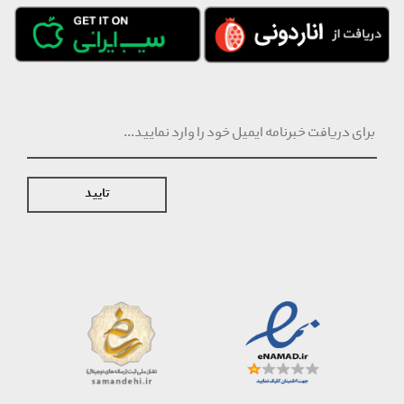
تایید