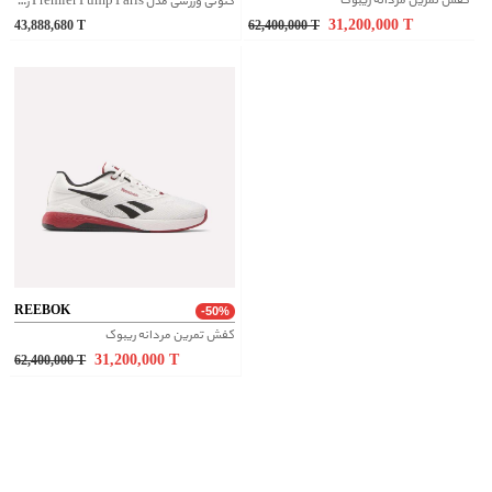
کفش تمرین مردانه ریبوک
کتونی ورزشی مدل Premier Pump Paris ریبوک اورجینال
31,200,000
T
43,888,680
T
62,400,000
T
REEBOK
-50%
کفش تمرین مردانه ریبوک
31,200,000
T
62,400,000
T