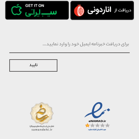
تایید