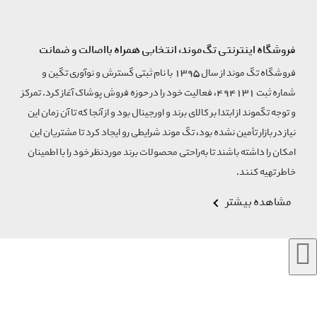
فروشگاه اینترنتی تگ‌موند، انتخابی همراه بااصالت و ضمانت
فروشگاه تگ موند از سال 1395 با نام ثبتی گسترش و نوآوری تگین و
شماره ثبت 494131، فعالیت خود را در حوزه فروش پوشاک آغاز کرد. تمرکز
و توجه تگموند از ابتدا بر کالای برند و اورجینال بود و از آنجا که تا آن زمان این
نیاز در بازار تأمین نشده بود، تگ موند شرایطی رو ایجاد کرد تا مشتریان این
امکان را داشته باشند تا به‌راحتی محصولات برند مورد‌نظر خود را با اطمینان
خاطر تهیه کنند.
مشاهده بیشتر