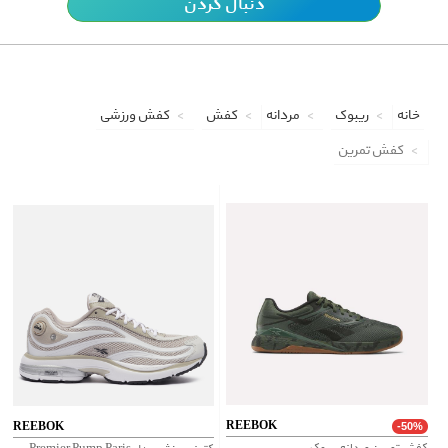
دنبال کردن
خانه
ریبوک
مردانه
کفش
کفش ورزشی
کفش تمرین
REEBOK
REEBOK
-50%