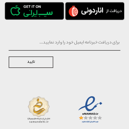
تایید