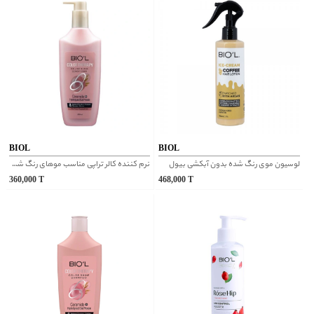
BIOL
BIOL
لوسیون موی رنگ شده بدون آبکشی بیول
نرم کننده کالر تراپی مناسب موهای رنگ شده سولفات فری بیول
360,000
T
468,000
T