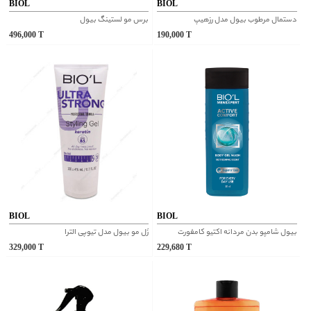
BIOL
BIOL
دستمال مرطوب بیول مدل رزهیپ
برس مو لستینگ بیول
496,000
T
190,000
T
BIOL
BIOL
بیول شامپو بدن مردانه اکتیو کامفورت
ژل مو بیول مدل تیوپی الترا
329,000
T
229,680
T