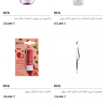
BIOL
BIOL
شوینده ژلی اسکراب دار حاوی ماچا بیول
شامپو بدن بیول با عصاره نمک دریا
320,000
T
455,000
T
BIOL
BIOL
موچین انبری حرفه ای استیل مات بیول
بالم لب توت فرنگی بیول
290,000
T
210,000
T