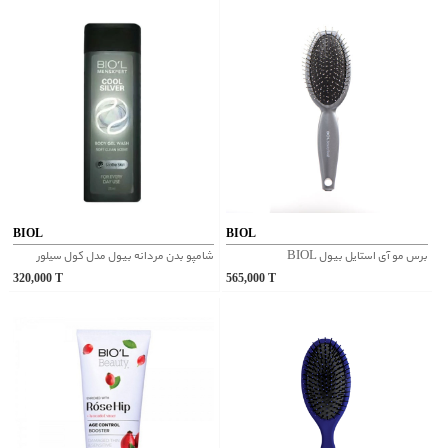
BIOL
BIOL
برس مو آی استایل بیول BIOL
شامپو بدن مردانه بیول مدل کول سیلور
320,000
T
565,000
T