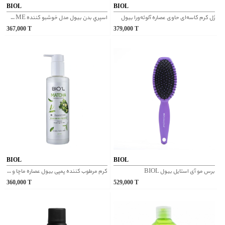
BIOL
BIOL
ژل کرم کاسه‌ای حاوی عصاره آلوئه‌ورا بیول
اسپري بدن بیول مدل خوشبو كننده YOU & ME
367,000
T
379,000
T
BIOL
BIOL
برس مو آی استایل بیول BIOL
کرم مرطوب کننده پمپی بیول عصاره ماچا و روغن ماکادمیا
360,000
T
529,000
T