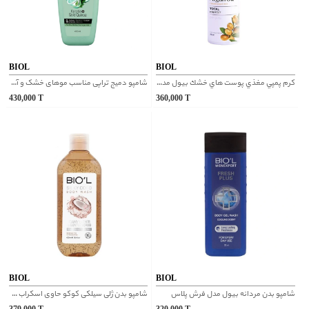
BIOL
BIOL
كرم پمپي مغذي پوست هاي خشك بیول مدل عصاره لاله عباسي
شامپو دمیج تراپی مناسب موهای خشک و آسیب دیده فاقد سولفات بیول
430,000
T
360,000
T
BIOL
BIOL
شامپو بدن مردانه بیول مدل فرش پلاس
شامپو بدن ژلی سیلکی کوکو حاوی اسکراب بیول
379,000
T
320,000
T