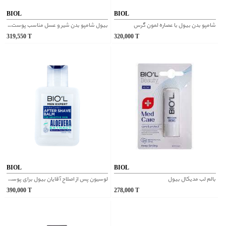
BIOL
BIOL
شامپو بدن بیول با عصاره لمون گرس
بیول شامپو بدن شیر و عسل مناسب پوست های خیلی خشک
319,550
T
320,000
T
BIOL
BIOL
بالم لب مدیکال بیول
لوسیون پس از اصلاح آقایان بیول برای پوست های حساس
390,000
T
278,000
T