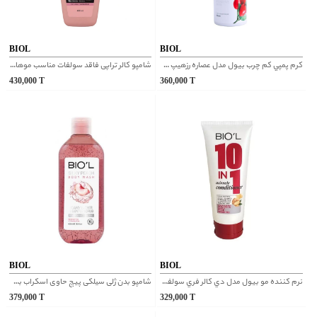
BIOL
BIOL
كرم پمپي كم چرب بیول مدل عصاره رزهيپ و آووكادو
شامپو کالر تراپی فاقد سولفات مناسب موهای رنگ شده بیول
430,000
T
360,000
T
BIOL
BIOL
نرم كننده مو بیول مدل دي كالر فري سولفات
شامپو بدن ژلی سیلکی پیچ حاوی اسکراب بیول
379,000
T
329,000
T