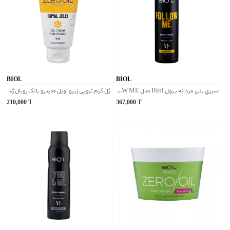
BIOL
BIOL
اسپري بدن مردانه بیول Biol مدل FOLLOW ME
ژل کرم تیوپی زیرو اویل هایدرو بانک رویال ژلی بیول
210,000
T
367,000
T