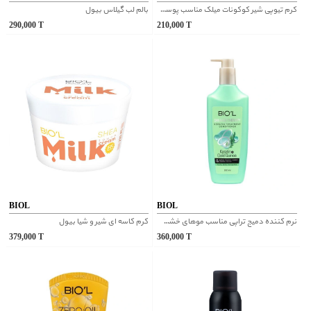
کرم تیوپی شیر کوکونات میلک مناسب پوست خشک و معمولی بیول
بالم لب گیلاس بیول
290,000
T
210,000
T
BIOL
BIOL
نرم کننده دمیج تراپی مناسب موهای خشک و آسیب دیده بیول
کرم کاسه ای شیر و شیا بیول
379,000
T
360,000
T