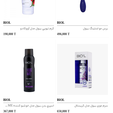
BIOL
BIOL
برس مو لستینگ بیول
كرم تيوپي بیول مدل آووكادو
190,000
T
496,000
T
BIOL
BIOL
سرم موی بیول مدل کریستال
اسپري بدن بیول مدل خوشبو كننده HUG ME
367,000
T
650,000
T