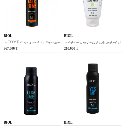
BIOL
BIOL
ژل کرم تیوپی زیرو اویل هایدرو بوست آلوئه ورا بیول
اسپری خوشبو کننده بدن مردانه TALK TO ME بیول
367,000
T
210,000
T
BIOL
BIOL