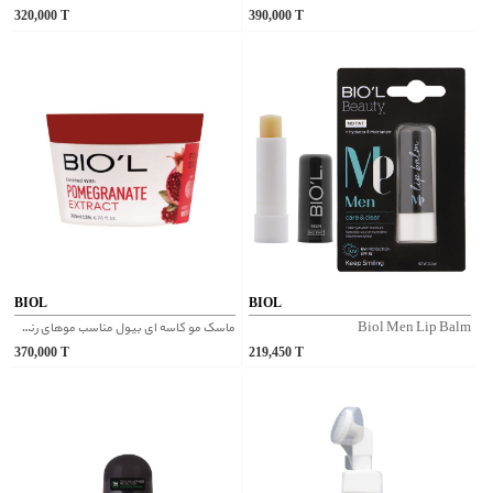
320,000
T
390,000
T
BIOL
BIOL
Biol Men Lip Balm
ماسک مو کاسه ای بیول مناسب موهای رنگ شده
370,000
T
219,450
T