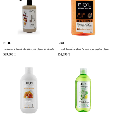
BIOL
BIOL
بیول شامپو بدن مردانه مرطوب کننده فرش پلاس
ماسک مو بیول مدل تقويت كننده و ترميم كننده
589,000
T
152,790
T