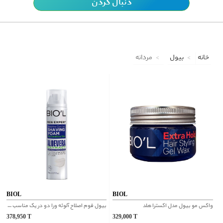
دنبال کردن
خانه
بیول
مردانه
BIOL
BIOL
واکس مو بیول مدل اکسترا هلد
بیول فوم اصلاح آلوئه ورا دو در یک مناسب پوست های حساس
378,950
T
329,000
T