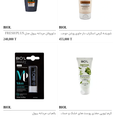
BIOL
BIOL
شوینده کرمی اسکراب دار حاوی روغن جوجوبا بیول
دئورولان مردانه بیول مدل FRESH PLUS
240,000
T
455,000
T
BIOL
BIOL
کرم تیوپی مغذی پوست های خشک و حساس حاوی عصاره ماچا و ماکادمیا بیول
بالم لب مردانه بیول