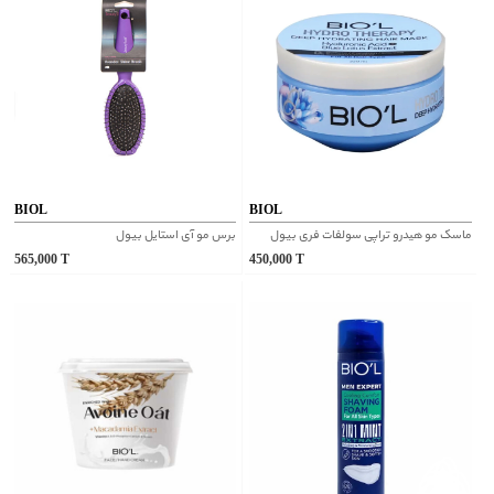
BIOL
BIOL
ماسک مو هیدرو تراپی سولفات فری بیول
برس مو آی استایل بیول
565,000
T
450,000
T