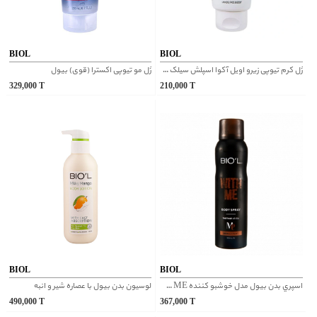
BIOL
BIOL
ژل کرم تیوپی زیرو اویل آکوا اسپلش سیلک پروتئین بیول
ژل مو تیوپی اکسترا (قوی) بیول
329,000
T
210,000
T
BIOL
BIOL
اسپري بدن بیول مدل خوشبو كننده WITH ME
لوسيون بدن بیول با عصاره شير و انبه
490,000
T
367,000
T