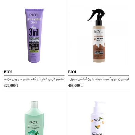
BIOL
BIOL
لوسیون موی آسیب دیده بدون آبکشی بیول
شامپو کرمی 3 در 1 با كف ملايم حاوي روغن آرگان و گوار بیول
379,000
T
468,000
T