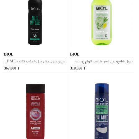
BIOL
BIOL
بیول شامپو بدن لیمو مناسب انواع پوست
اسپري بدن بیول مدل خوشبو كننده ALL OF ME
367,000
T
319,550
T