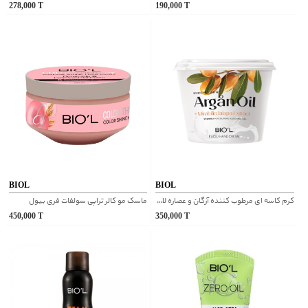
278,000
T
190,000
T
BIOL
BIOL
کرم کاسه ای مرطوب کننده آرگان و عصاره لاله عباسی بیول
ماسک مو کالر تراپی سولفات فری بیول
450,000
T
350,000
T