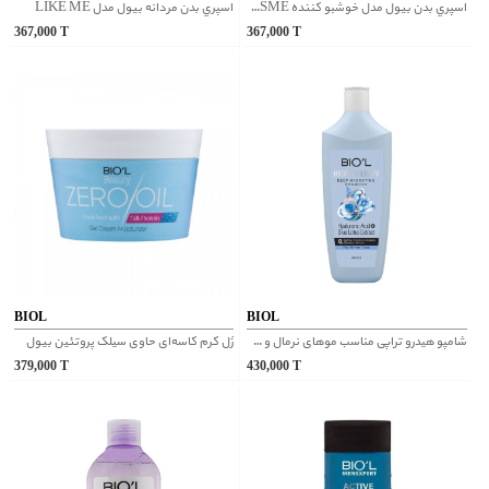
اسپري بدن بیول مدل خوشبو كننده YESME
اسپري بدن مردانه بیول مدل LIKE ME
367,000
T
367,000
T
BIOL
BIOL
شامپو هیدرو تراپی مناسب موهای نرمال و خشک فاقد سولفات بیول
ژل کرم کاسه‌ای حاوی سیلک پروتئین بیول
379,000
T
430,000
T