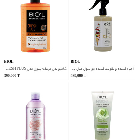
BIOL
BIOL
احياء كننده و تقويت كننده مو بیول مدل بستني نسكافه اي مو
شامپو بدن مردانه بیول مدل FRESH PLUS
390,000
T
589,000
T