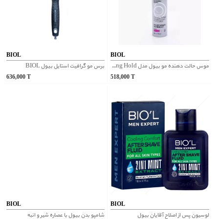
BIOL
BIOL
موس حالت دهنده مو بیول مدل Strong Hold
برس مو گرافیت استایل بیول BIOL
636,000
T
518,000
T
BIOL
BIOL
لوسیون پس از اصلاح آقایان بیول
شامپو بدن بیول با عصاره شیر و انبه