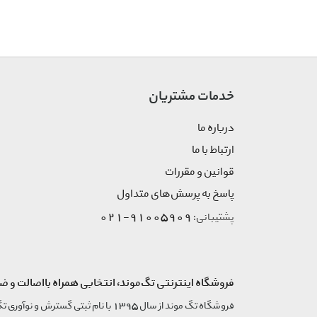
Coinwatch
Cordoba
Cornavin
Corum
Cosrx
خدمات مشتریان
Cover
درباره ما
Creed
Croco
ارتباط با ما
Cruiser
قوانین و مقررات
D1 Milano
پاسخ به پرسش‌های متداول
Danish Design
91005909-021
پشتیبانی:
Dapup
Decaderce
Decoteen
فروشگاه اینترنتی تگ‌موند، انتخابی همراه بااصالت و ض
Degerman
Delsey