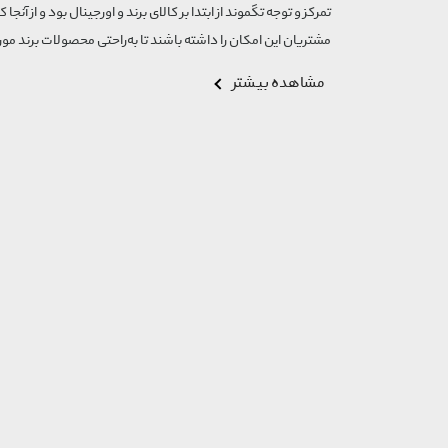
D.franklin
تمرکز و توجه تگموند از ابتدا بر کالای برند و اورجینال بود و از آنجا 
Diamond Rene
مشتریان این امکان را داشته باشند تا به‌راحتی محصولات برند مورد
Diesel
مشاهده بیشتر
Dinosocks
Dkny
Donic
Dorio
Dorsa
Eaglesee
Elle
Emile Chouriet
Emporio Armani
Erfan Perfume
Excellence
Fedyco
Ferre Milano
Fila