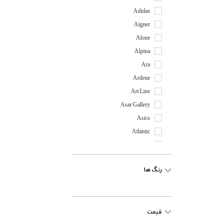
Adidas
Aigner
Alone
Alpina
Ara
Ardene
Art Line
Asar Gallery
Asics
Atlantic
Avva
Babaria
رنگ ها
Bambi
Banino
Barner
قیمت
Belcanto