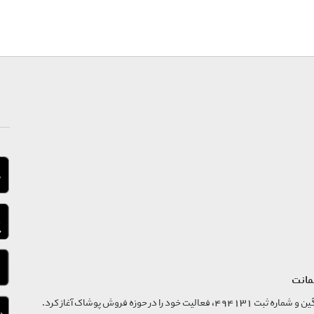
مانت
فروشگاه تگ موند از سال 1395 با نام ثبتی گسترش و نوآوری تگین و شماره ثبت 494131، فعالیت خود را در حوزه فروش پوشاک آغاز کرد.