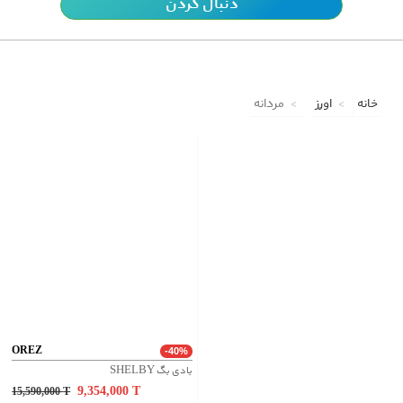
دنبال کردن
خانه
اورِز
مردانه
OREZ
-40%
بادی بگ SHELBY
9,354,000
T
15,590,000
T