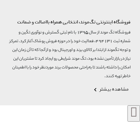
فروشگاه اینترنتی تگ‌موند، انتخابی همراه بااصالت و ضمانت
فروشگاه تگ موند از سال 1395 با نام ثبتی گسترش و نوآوری تگین و
شماره ثبت 494131، فعالیت خود را در حوزه فروش پوشاک آغاز کرد. تمرکز
و توجه تگموند از ابتدا بر کالای برند و اورجینال بود و از آنجا که تا آن زمان این
نیاز در بازار تأمین نشده بود، تگ موند شرایطی رو ایجاد کرد تا مشتریان این
امکان را داشته باشند تا به‌راحتی محصولات برند مورد‌نظر خود را با اطمینان
خاطر تهیه کنند.
مشاهده بیشتر