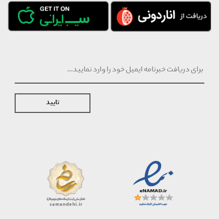
تایید