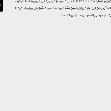
فروشگاه تگ موند از سال 1395 با نام ثبتی گسترش و نوآوری تگین و شماره ثبت 494131، فعالیت خود را در حوزه فروش پوشاک آغاز کرد.
که تا آن زمان این نیاز در بازار تأمین نشده بود، تگ موند شرایطی رو ایجاد کرد تا
‌نظر خود را با اطمینان خاطر تهیه کنند.