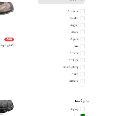
Absinthe
Adidas
Aigner
Alone
Alpina
-50%
کفش دویدن و
Ara
Ardene
Art Line
Asar Gallery
Asics
Atlantic
Avva
Babaria
رنگ ها
Bambi
Banino
چند رنگ