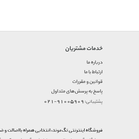
Delsey
D.franklin
Diamond Rene
Diesel
Dinosocks
خدمات مشتریان
Dkny
Donic
درباره ما
Dorio
ارتباط با ما
Dorsa
قوانین و مقررات
Eaglesee
پاسخ به پرسش‌های متداول
Elle
Emile Chouriet
91005909-021
پشتیبانی:
Emporio Armani
Erfan Perfume
Excellence
فروشگاه اینترنتی تگ‌موند، انتخابی همراه بااصالت و ض
Fedyco