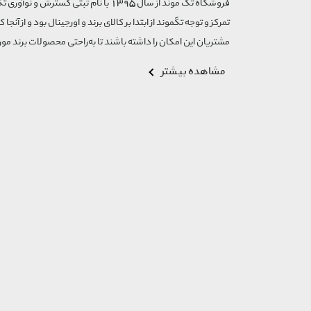
Ferre Milano
تمرکز و توجه تگموند از ابتدا بر کالای برند و اورجینال بود و از آنجا 
Fila
مشتریان این امکان را داشته باشند تا به‌راحتی محصولات برند مورد
Fossil
Frederique Constant
مشاهده بیشتر
Fulica
Gabiani
Geno Biotic
Gf Ferre
Gift Card
Goodlook
Goorin Bros
Guess
Handology
Hanowa
Hawk
Heritage
Hexagona