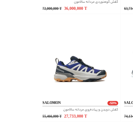
کفش کوهنوردی مردانه سالامون
36,000,000
T
72,000,000
T
63,73
SALOMON
SAL
-50%
کفش دویدن و پیاده‌روی مردانه سالامون
27,733,000
T
55,466,000
T
74,13