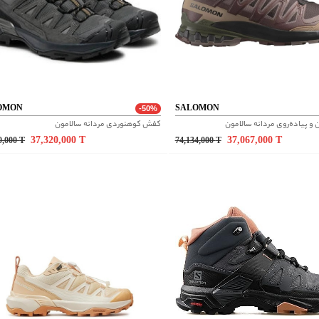
OMON
SALOMON
-50%
 پیاده‌روی مردانه سالامون
کفش کوهنوردی مردانه سالامون
37,320,000
T
37,067,000
T
0,000
T
74,134,000
T