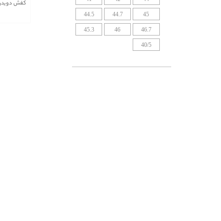
کفش دویدن و
Clinique
44.5
44.7
45
Coach
45.3
46
46.7
Coinwatch
40/5
Cordoba
Cornavin
Corum
Cosrx
Cover
Creed
Croco
Cruiser
D1 Milano
Danish Design
Dapup
Decaderce
Decoteen
Degerman