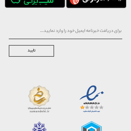
تایید