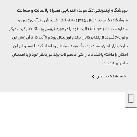
فروشگاه اینترنتی تگ‌موند، انتخابی همراه بااصالت و ضمانت
فروشگاه تگ موند از سال 1395 با نام ثبتی گسترش و نوآوری تگین و
شماره ثبت 494131، فعالیت خود را در حوزه فروش پوشاک آغاز کرد. تمرکز
و توجه تگموند از ابتدا بر کالای برند و اورجینال بود و از آنجا که تا آن زمان این
نیاز در بازار تأمین نشده بود، تگ موند شرایطی رو ایجاد کرد تا مشتریان این
امکان را داشته باشند تا به‌راحتی محصولات برند مورد‌نظر خود را با اطمینان
خاطر تهیه کنند.
مشاهده بیشتر