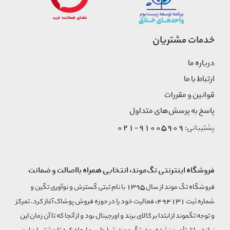
خدمات مشتریان
درباره ما
ارتباط با ما
قوانین و مقررات
پاسخ به پرسش‌های متداول
91005909-021
پشتیبانی:
فروشگاه اینترنتی تگ‌موند، انتخابی همراه بااصالت و ضمانت
فروشگاه تگ موند از سال 1395 با نام ثبتی گسترش و نوآوری تگین و
شماره ثبت 494131، فعالیت خود را در حوزه فروش پوشاک آغاز کرد. تمرکز
و توجه تگموند از ابتدا بر کالای برند و اورجینال بود و از آنجا که تا آن زمان این