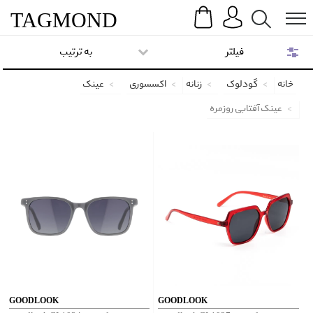
Search
Menu
TAG
MOND
فیلتر
به ترتیب
خانه
گودلوک
زنانه
اکسسوری
عینک
عینک آفتابی روزمره
GOODLOOK
GOODLOOK