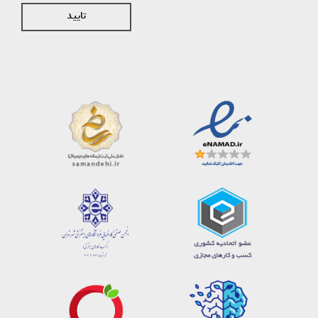
تایید