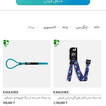
دنبال کردن
خانه
ایگِل‌سی
زنانه
اکسسوری
عینک
EAGLESEE
EAGLESEE
بند عینک مدل کتان طرح گل‌دار آبی نارنجی
بند عینک مدل ضد آب رنگ فیروزه‌ای سیلیکونی
990,000
T
1,590,000
T