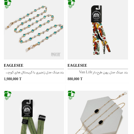
EAGLESEE
EAGLESEE
بند عینک مدل پهن طرح‌دار Van Life
بندعینک مدل زنجیری با کریستال های کوچک فیروزه‌ای
1,980,000
T
880,000
T