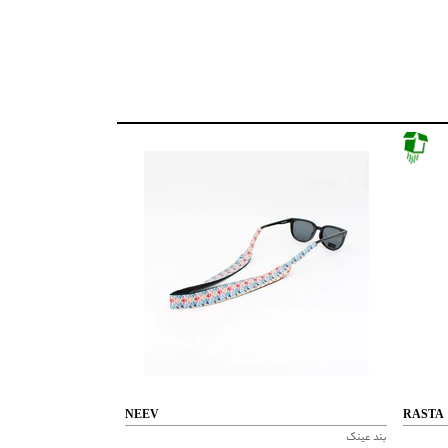
NEEV
RASTA
بند عینک