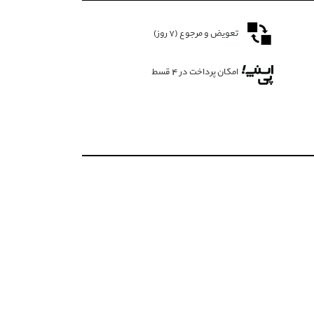
تعویض و مرجوع (۷ روز)
امکان پرداخت در 4 قسط