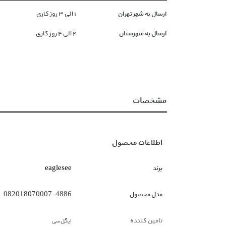
ارسال به شهر تهران
١ الی ۳ روز کاری
ارسال به شهرستان
۲ الی ۴ روز کاری
مشخصات
اطلاعات محصول
برند
eaglesee
مدل محصول
082018070007-4886
تامین کننده
ایگِل‌سی