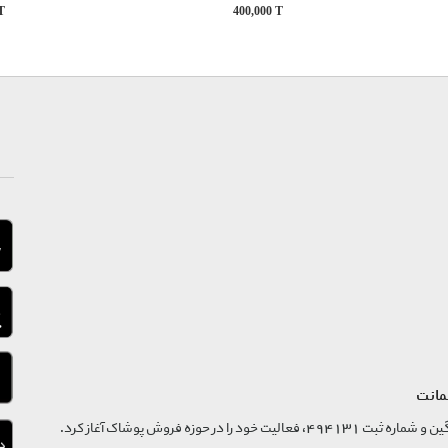
T
400,000
T
مانت
فروشگاه تگ موند از سال 1395 با نام ثبتی گسترش و نوآوری تگین و شماره ثبت 494131، فعالیت خود را در حوزه فروش پوشاک آغاز کرد.