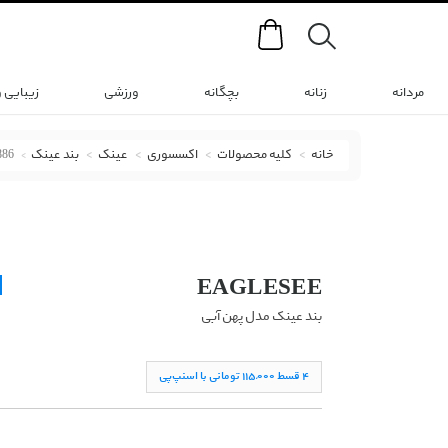
Search
مردانه
زنانه
بچگانه
ورزشی
زیبایی 
خانه
کلیه محصولات
اکسسوری
عینک
بند عینک
886
بند عینک ایگِل‌سی با کد 082018070007-4886 ( Simple Blue Wider )
EAGLESEE
بند عینک مدل پهن آبی
۴ قسط ١١۵,۰۰۰ تومانی با اسنپ‌پی