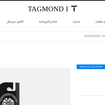
TAG
MOND
I
و سلامت
ساعت
خانه و آشپزخانه
کالای دیجیتال
082018070007-4
fulfilled by TAG
MOND