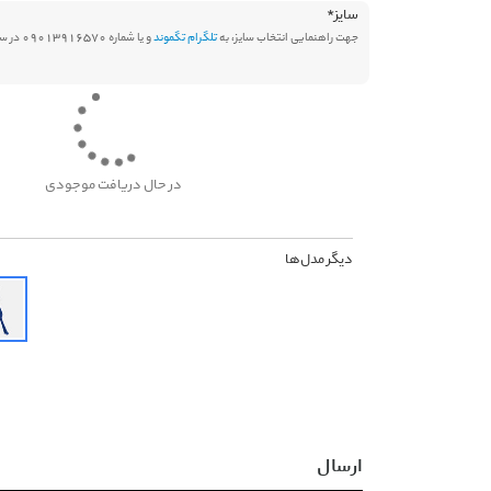
سایز
*
جهت راهنمایی انتخاب سایز، به
تلگرام تگموند
و یا شماره 09013916570 در سامانه بله پیام دهید.
در حال دریافت موجودی
دیگر مدل‌ها
ارسال