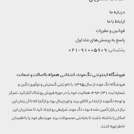
درباره ما
ارتباط با ما
قوانین و مقررات
پاسخ به پرسش‌های متداول
91005909-021
پشتیبانی:
فروشگاه اینترنتی تگ‌موند، انتخابی همراه بااصالت و ضمانت
فروشگاه تگ موند از سال 1395 با نام ثبتی گسترش و نوآوری تگین و
شماره ثبت 494131، فعالیت خود را در حوزه فروش پوشاک آغاز کرد. تمرکز
و توجه تگموند از ابتدا بر کالای برند و اورجینال بود و از آنجا که تا آن زمان این
نیاز در بازار تأمین نشده بود، تگ موند شرایطی رو ایجاد کرد تا مشتریان این
امکان را داشته باشند تا به‌راحتی محصولات برند مورد‌نظر خود را با اطمینان
خاطر تهیه کنند.