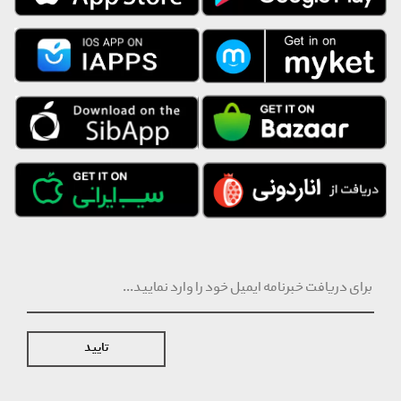
تایید