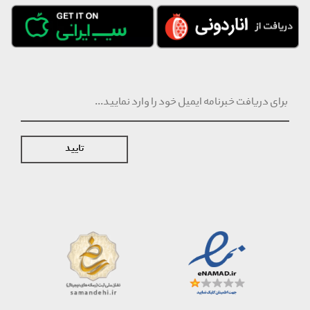
تایید