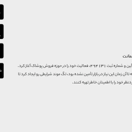
مانت
فروشگاه تگ موند از سال 1395 با نام ثبتی گسترش و نوآوری تگین و شماره ثبت 494131، فعالیت خود را در حوزه فروش پوشاک آغاز کرد.
که تا آن زمان این نیاز در بازار تأمین نشده بود، تگ موند شرایطی رو ایجاد کرد تا
‌نظر خود را با اطمینان خاطر تهیه کنند.