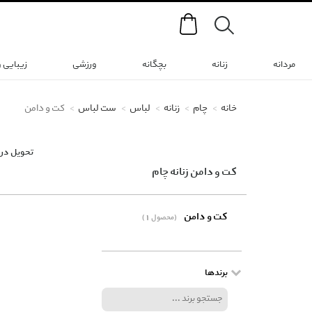
Search
مردانه
زنانه
بچگانه
ورزشی
زیبایی 
خانه
چام
زنانه
لباس
ست لباس
کت و دامن
تحویل در 
کت و دامن زنانه چام
کت و دامن
(1 محصول)
برندها