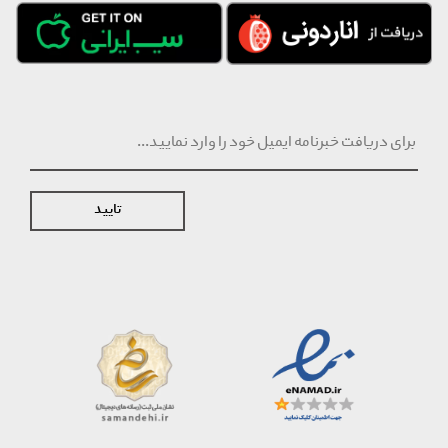
تایید