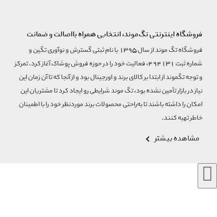
فروشگاه اینترنتی تگ‌موند، انتخابی همراه بااصالت و ضمانت
فروشگاه تگ موند از سال 1395 با نام ثبتی گسترش و نوآوری تگین و
شماره ثبت 494131، فعالیت خود را در حوزه فروش پوشاک آغاز کرد. تمرکز
و توجه تگموند از ابتدا بر کالای برند و اورجینال بود و از آنجا که تا آن زمان این
نیاز در بازار تأمین نشده بود، تگ موند شرایطی رو ایجاد کرد تا مشتریان این
امکان را داشته باشند تا به‌راحتی محصولات برند مورد‌نظر خود را با اطمینان
خاطر تهیه کنند.
مشاهده بیشتر