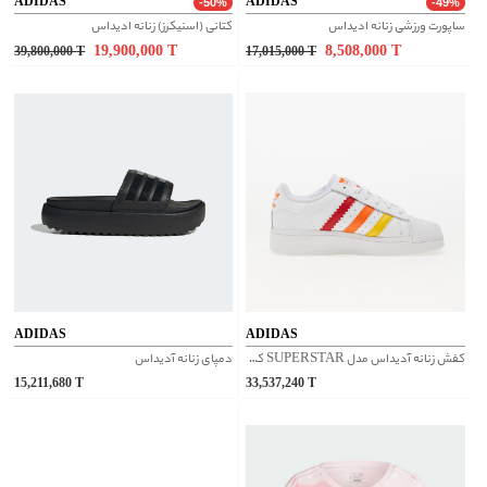
ADIDAS
ADIDAS
-50%
-49%
ساپورت ورزشی زنانه ادیداس
کتانی (اسنیکرز) زنانه ادیداس
19,900,000
T
8,508,000
T
39,800,000
T
17,015,000
T
ADIDAS
ADIDAS
کفش زنانه آدیداس مدل SUPERSTAR کد IF9122
دمپای زنانه آدیداس
15,211,680
T
33,537,240
T