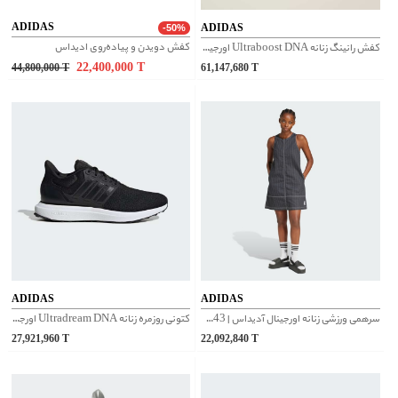
ADIDAS
ADIDAS
-50%
کفش دویدن و پیاده‌روی ادیداس
کفش رانینگ زنانه Ultraboost DNA اورجینال آدیداس | IH0092
22,400,000
T
44,800,000
T
61,147,680
T
ADIDAS
ADIDAS
سرهمی ورزشی زنانه اورجینال آدیداس | JJ3143
کتونی روزمره زنانه Ultradream DNA اورجینال آدیداس | JS0334
27,921,960
T
22,092,840
T