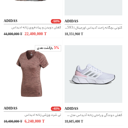
ADIDAS
ADIDAS
-50%
کفش دویدن و پیاده‌روی زنانه ادیداس
کتونی بچگانه راحت آدیداس اورجینال | IE8593
22,400,000
T
44,800,000
T
18,351,960
T
5%
بازگشت نقدی
ADIDAS
ADIDAS
-40%
تی شرت ورزشی زنانه ادیداس
کفش دوندگی و راحتی زنانه آدیداس مدل GALAXY کد IE8150
6,240,000
T
10,400,000
T
18,605,400
T