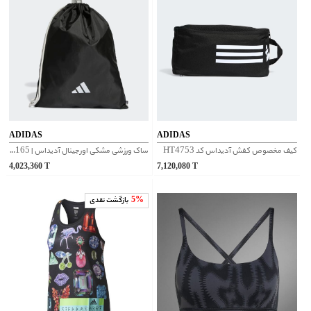
ADIDAS
ADIDAS
کیف مخصوص کفش آدیداس کد HT4753
ساک ورزشی مشکی اورجینال آدیداس | HN8165
4,023,360
T
7,120,080
T
5%
بازگشت نقدی