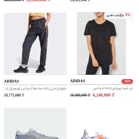
44,000,000
T
24,581,040
T
5%
بازگشت نقدی
ADIDAS
ADIDAS
-40%
تی شرت ورزشی زنانه ادیداس
شلوار راحتی زنانه سه خط آدیداس اورجینال |‌IQ4817
6,240,000
T
18,775,680
T
10,400,000
T