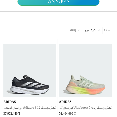
دنبال کردن
خانه
ادیداس
زنانه
ADIDAS
ADIDAS
کفش رانینگ زنانه Ultraboost 5 اورجینال آدیداس | JH9052
کفش رانینگ Adizero SL2 اورجینال آدیداس | IF1181
37,972,440
T
52,404,000
T