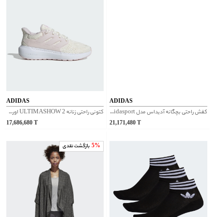
ADIDAS
ADIDAS
کفش راحتی بچگانه آدیداس مدل Rapidasport کد ID2381
کتونی راحتی زنانه ULTIMASHOW 2 اورجینال آدیداس | IH0326
17,686,680
T
21,171,480
T
5%
بازگشت نقدی