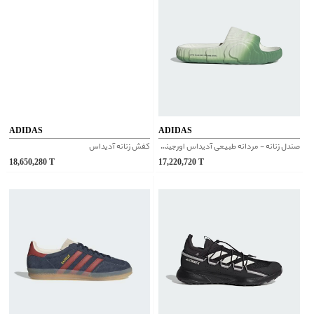
ADIDAS
ADIDAS
صندل زنانه - مردانه طبیعی آدیداس اورجینال | IF3673
کفش زنانه آدیداس
18,650,280
T
17,220,720
T