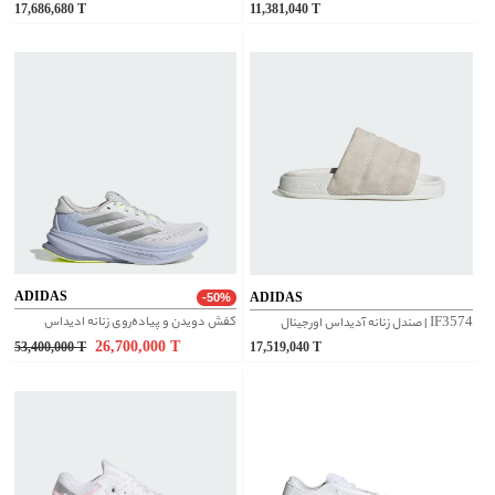
17,686,680
T
11,381,040
T
ADIDAS
ADIDAS
-50%
کفش دویدن و پیاده‌روی زنانه ادیداس
IF3574 | صندل زنانه آدیداس اورجینال
26,700,000
T
53,400,000
T
17,519,040
T