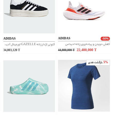
ADIDAS
ADIDAS
-50%
کفش دویدن و پیاده‌روی زنانه ادیداس
کتونی لژدار زنانه GAZELLE اورجینال آدیداس | HQ6912
22,400,000
T
34,803,120
T
44,800,000
T
5%
بازگشت نقدی