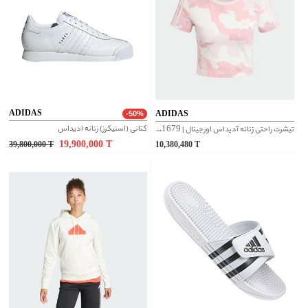
ADIDAS
ADIDAS
-50%
کتانی (اسنیکرز) زنانه ادیداس
تیشرت راحتی زنانه آدیداس اورجینال | IY1679
19,900,000
T
39,800,000
T
10,380,480
T