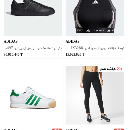
ADIDAS
ADIDAS
نیم تنه زنانه اورجینال آدیداس | IX3286
کتونی کاملا مشکی آدیداس اورجینال | BB5497
30,910,440
T
15,022,920
T
5%
بازگشت نقدی