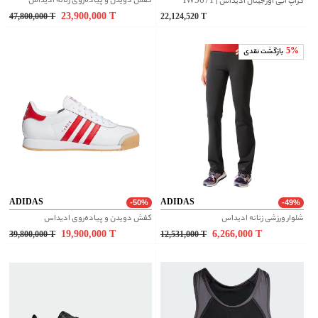
کفش دویدن و پیاده‌روی زنانه ادیداس
کراپ ابی اورجینال آدیداس | IW5671
23,900,000
T
47,800,000
T
22,124,520
T
5%
بازگشت نقدی
ADIDAS
ADIDAS
-50%
-49%
شلوار ورزشی زنانه ادیداس
کفش دویدن و پیاده‌روی ادیداس
19,900,000
T
6,266,000
T
39,800,000
T
12,531,000
T