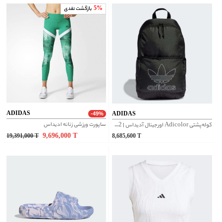
5%
بازگشت نقدی
ADIDAS
ADIDAS
-49%
ساپورت ورزشی زنانه ادیداس
کوله‌پشتی Adicolor اورجینال آدیداس | IT7602
9,696,000
T
19,391,000
T
8,685,600
T