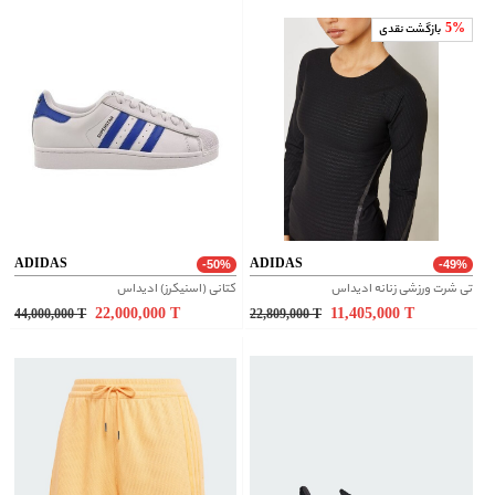
5%
بازگشت نقدی
ADIDAS
ADIDAS
-50%
-49%
تی شرت ورزشی زنانه ادیداس
کتانی (اسنیکرز) ادیداس
22,000,000
T
11,405,000
T
44,000,000
T
22,809,000
T