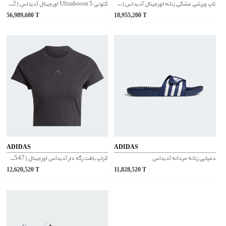
تاپ ورزشی مشکی زنانه اورجینال آدیداس | IL0526
کتونی Ultraboost 5 اورجینال آدیداس | ID8812
56,989,680
T
18,955,200
T
ADIDAS
ADIDAS
دمپایی زنانه مردانه آدیداس
کراپ بافت رگه دار آدیداس اورجینال | IT2547
12,620,520
T
11,828,520
T