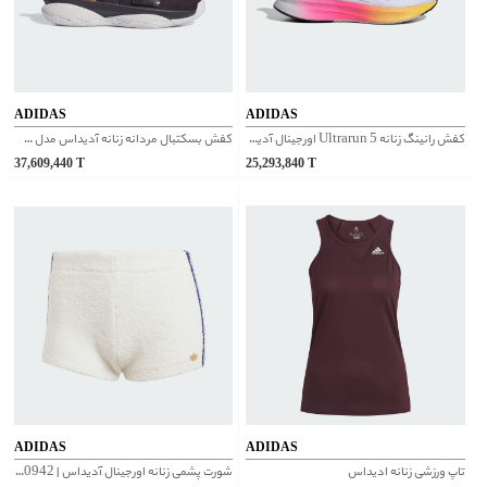
ADIDAS
ADIDAS
کفش رانینگ زنانه Ultrarun 5 اورجینال آدیداس | IE8808
کفش بسکتبال مردانه زنانه آدیداس مدل DAME 8 EXTPLY کد IF1512
37,609,440
T
25,293,840
T
ADIDAS
ADIDAS
تاپ ورزشی زنانه ادیداس
شورت پشمی زنانه اورجینال آدیداس | IX0942