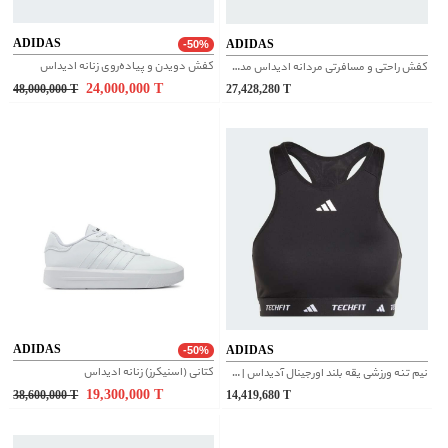
ADIDAS
ADIDAS
-50%
کفش دویدن و پیاده‌روی زنانه ادیداس
کفش راحتی و مسافرتی مردانه ادیداس مدل TERREX کد HP8612
24,000,000
T
48,000,000
T
27,428,280
T
ADIDAS
ADIDAS
-50%
کتانی (اسنیکرز) زنانه ادیداس
نیم تنه ورزشی یقه بلند اورجینال آدیداس | IT2401
19,300,000
T
38,600,000
T
14,419,680
T