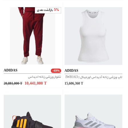
5%
بازگشت نقدی
ADIDAS
ADIDAS
-49%
شلوار ورزشی زنانه ادیداس
تاپ ورزشی زنانه آدیداس اورجینال |‌ IW8163
10,441,000
T
20,881,000
T
15,606,360
T