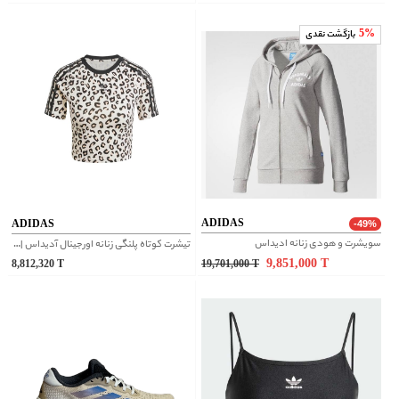
5%
بازگشت نقدی
ADIDAS
ADIDAS
-49%
سویشرت و هودی زنانه ادیداس
تیشرت کوتاه پلنگی زنانه اورجینال آدیداس | IW8484
9,851,000
T
8,812,320
T
19,701,000
T