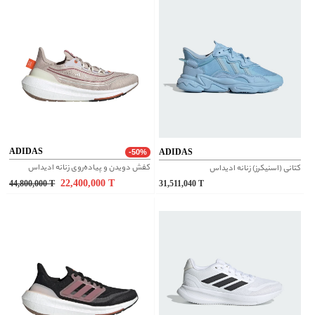
ADIDAS
ADIDAS
-50%
کفش دویدن و پیاده‌روی زنانه ادیداس
کتانی (اسنیکرز) زنانه ادیداس
22,400,000
T
44,800,000
T
31,511,040
T