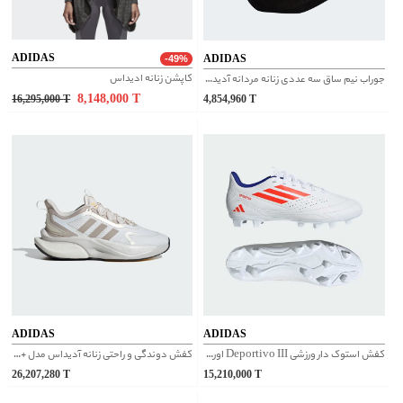
ADIDAS
ADIDAS
-49%
کاپشن زنانه ادیداس
جوراب نیم ساق سه عددی زنانه مردانه آدیداس
8,148,000
T
16,295,000
T
4,854,960
T
ADIDAS
ADIDAS
کفش استوک دار ورزشی Deportivo III اورجینال آدیداس | IF1400
کفش دوندگی و راحتی زنانه آدیداس مدل +alphabounce کد IG3590
26,207,280
T
15,210,000
T