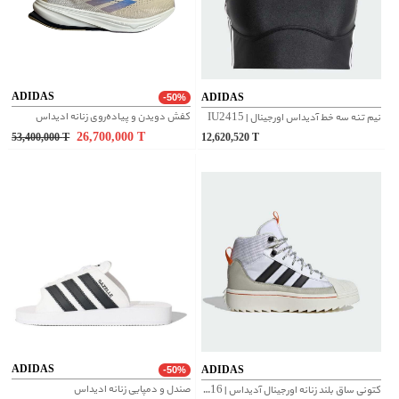
ADIDAS
ADIDAS
-50%
کفش دویدن و پیاده‌روی زنانه ادیداس
نیم تنه سه خط آدیداس اورجینال | IU2415
26,700,000
T
53,400,000
T
12,620,520
T
ADIDAS
ADIDAS
-50%
صندل و دمپایی زنانه ادیداس
کتونی ساق بلند زنانه اورجینال آدیداس | IG4316