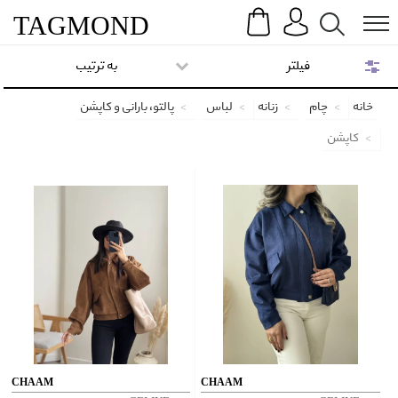
Search
Menu
TAG
MOND
فیلتر
به ترتیب
خانه
چام
زنانه
لباس
پالتو، بارانی و کاپشن
کاپشن
CHAAM
CHAAM