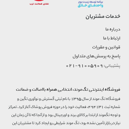
خدمات مشتریان
درباره ما
ارتباط با ما
قوانین و مقررات
پاسخ به پرسش‌های متداول
91005909-021
پشتیبانی:
فروشگاه اینترنتی تگ‌موند، انتخابی همراه بااصالت و ضمانت
فروشگاه تگ موند از سال 1395 با نام ثبتی گسترش و نوآوری تگین و
شماره ثبت 494131، فعالیت خود را در حوزه فروش پوشاک آغاز کرد. تمرکز
و توجه تگموند از ابتدا بر کالای برند و اورجینال بود و از آنجا که تا آن زمان این
نیاز در بازار تأمین نشده بود، تگ موند شرایطی رو ایجاد کرد تا مشتریان این