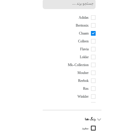
Adidas
Berttonix
Chaam
Colleen
Flavia
Lokke
Mk-Collection
Mouher
Reebok
Rns
Winkler
Zig
رنگ ها
سفید