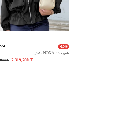
AM
-20%
بامبر جکت NONA مشکی
2,319,200
T
,000
T