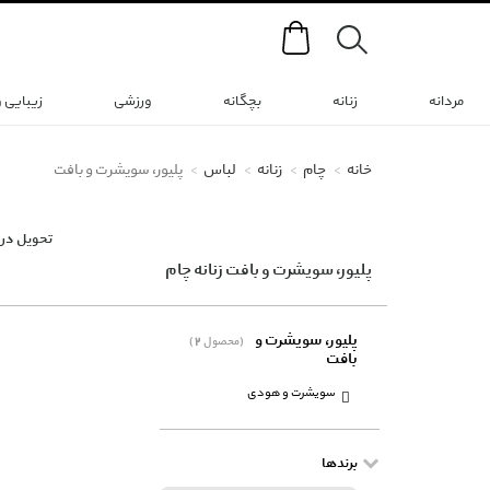
Search
مردانه
زنانه
بچگانه
ورزشی
زیبایی 
خانه
چام
زنانه
لباس
پلیور، سویشرت و بافت
تحویل در 
پلیور، سویشرت و بافت زنانه چام
پلیور، سویشرت و
(2 محصول)
بافت
سویشرت و هودی
برندها