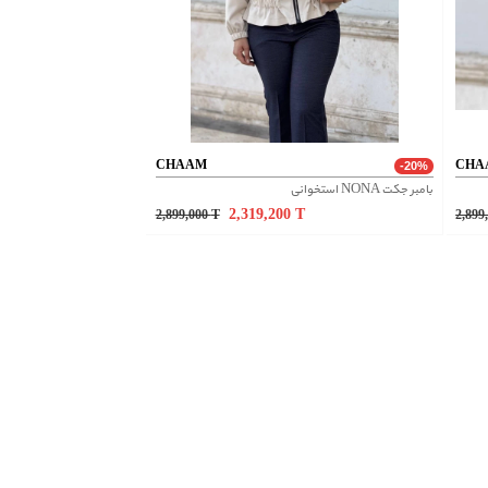
CHAAM
CHA
-20%
بامبر جکت NONA استخوانی
2,319,200
T
2,899,000
T
2,899