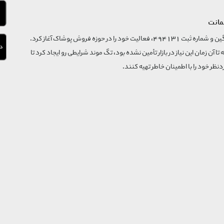
مانت
فروشگاه تگ موند از سال 1395 با نام ثبتی گسترش و نوآوری تگین و شماره ثبت 494131، فعالیت خود را در حوزه فروش پوشاک آغاز کرد.
که تا آن زمان این نیاز در بازار تأمین نشده بود، تگ موند شرایطی رو ایجاد کرد تا
‌نظر خود را با اطمینان خاطر تهیه کنند.