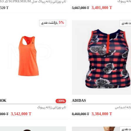
انه ریبوک
تاپ ورزشی زنانه ریباک مدل SUPREMIUM کد GI6863
3,401,000
T
,520
T
5,667,000
T
5%
بازگشت نقدی
ت نقدی
BOK
ADIDAS
-39%
نانه ادیداس
تاپ ورزشی زنانه ریبوک
3,542,000
T
3,384,000
T
,000
T
8,460,000
T
ت نقدی