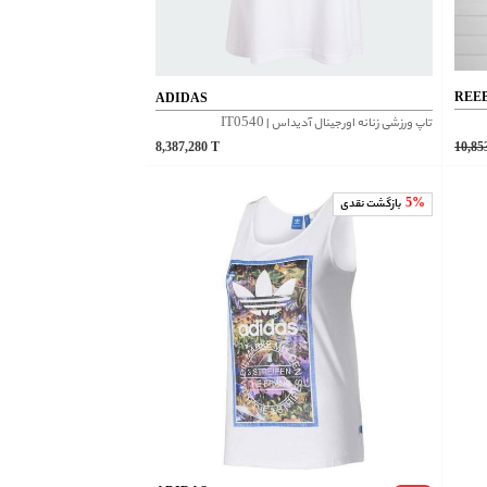
REE
ADIDAS
تاپ ورزشی زنانه اورجینال آدیداس | IT0540
8,387,280
T
10,85
5%
بازگشت نقدی