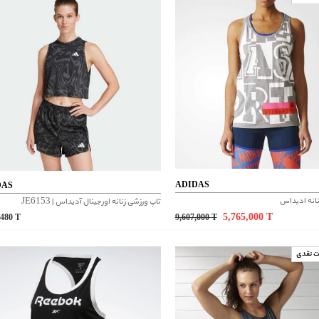
ADIDAS
DAS
نانه ادیداس
تاپ ورزشی زنانه اورجینال آدیداس | JE6153
5,765,000
T
,480
T
9,607,000
T
ت نقدی