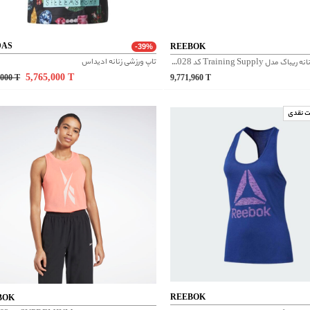
DAS
REEBOK
-39%
تاپ ورزشی زنانه ادیداس
تاپ ورزشی زنانه ریباک مدل Training Supply کد CV4028
5,765,000
T
,000
T
9,771,960
T
ت نقدی
REEBOK
BOK