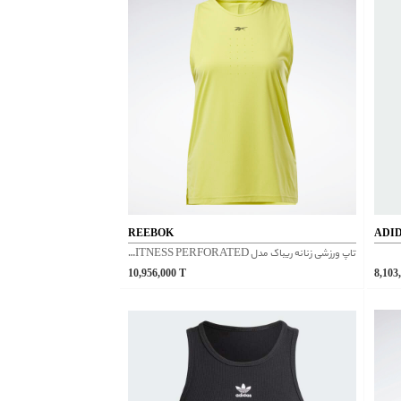
REEBOK
ADI
تاپ ورزشی زنانه ریباک مدل FITNESS PERFORATED کد FT0081
10,956,000
T
8,103