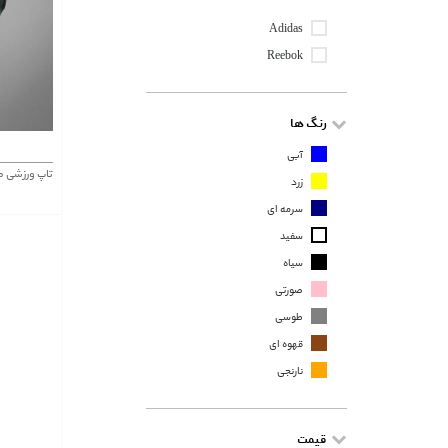
Adidas
Reebok
رنگ ها
آبی
تاپ ورزشی مشک
زرد
سرمه ای
سفید
سیاه
صورتی
طوسی
قهوه ای
نارنجی
قیمت