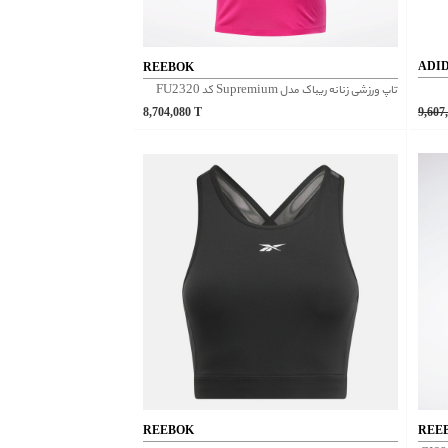
ADI
REEBOK
تاپ ورزشی زنانه ریباک مدل Supremium کد FU2320
8,704,080
T
9,607
REEBOK
REE