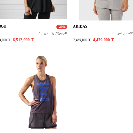
BOK
ADIDAS
-39%
نانه ادیداس
تاپ ورزشی زنانه ریبوک
6,512,000
T
4,479,000
T
3,000
T
7,465,000
T