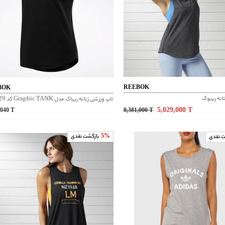
REEBOK
BOK
انه ریبوک
5,029,000
T
,040
T
8,381,000
T
5%
بازگشت نقدی
ت نقدی