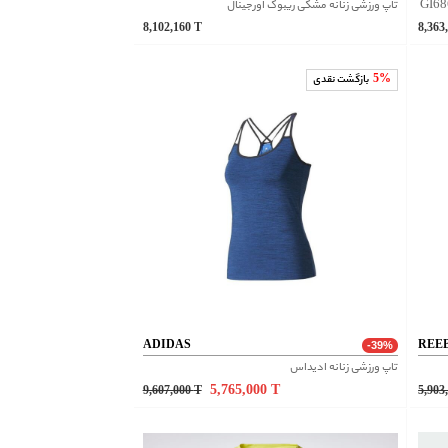
تاپ ورزشی زنانه مشکی ریبوک اورجینال
8,102,160
T
8,363
5%
بازگشت نقدی
ADIDAS
REE
-39%
تاپ ورزشی زنانه ادیداس
5,765,000
T
9,607,000
T
5,903