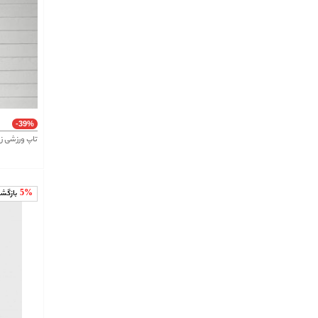
-39%
تاپ ورزشی زن
5%
بازگش