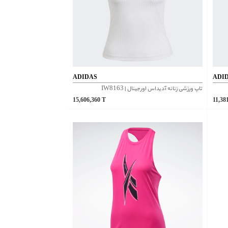
ADIDAS
ADI
تاپ ورزشی زنانه آدیداس اورجینال |‌ IW8163
15,606,360
T
11,38