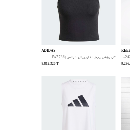
ADIDAS
REE
تاپ ورزشی زنانه ریباک مدل Graphic TANK کد FU2429
تاپ ورزشی ریب زنانه اورجینال آدیداس | IW5736
8,812,320
T
9,236