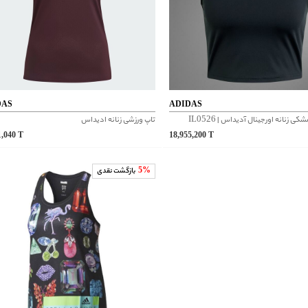
DAS
ADIDAS
ی زنانه اورجینال آدیداس | IL0526
تاپ ورزشی زنانه ادیداس
1,040
T
18,955,200
T
5%
بازگشت نقدی