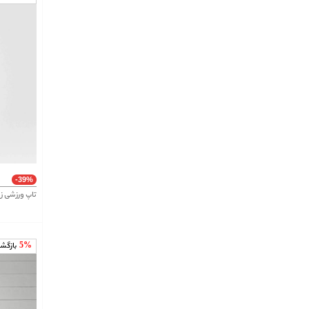
-39%
تاپ ورزشی ز
5%
بازگش