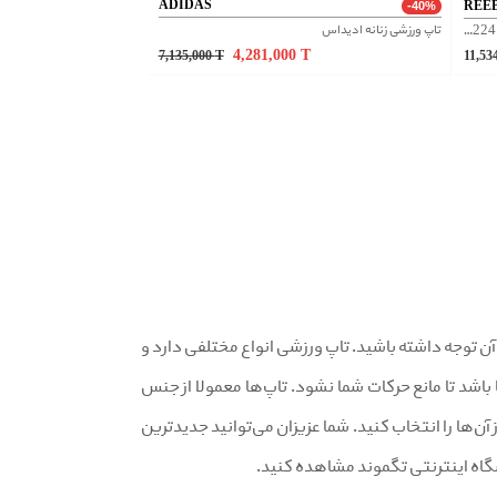
ADIDAS
REE
-40%
تاپ ورزشی زنانه ادیداس
تاپ ورزشی زنانه ریباک مدل BODYCOMBAT کد CD6224
4,281,000
T
7,135,000
T
11,53
 ورزشی باید به آن توجه داشته باشید. تاپ ورزشی انواع مختلفی دارد و
باشد تا مانع حرکات شما نشود. تاپ‌ها معمولا از جنس
 آن‌ها را انتخاب کنید. شما عزیزان می‌توانید جدیدترین
شگاه اینترنتی تگموند مشاهده کنید.