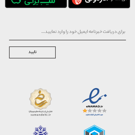
تایید