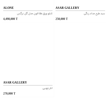
ALONE
ASAR GALLERY
سبد طرح مداد رنگی
تابلو ورق طلا الون مدل گل نرگس
4,498,000
T
250,000
T
ASAR GALLERY
انار چوبی
270,000
T