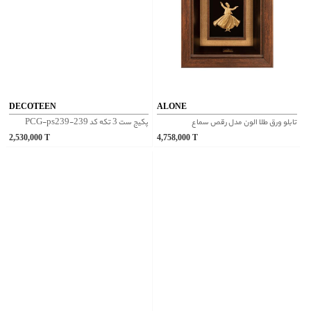
DECOTEEN
ALONE
تابلو ورق طلا الون مدل رقص سماع
پکیج ست 3 تکه کد PCG-ps239-239
2,530,000
T
4,758,000
T