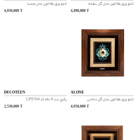
تابلو ورق طلا الون مدل گل بنفشه
تابلو ورق طلا الون مدل همسا
4,950,000
T
4,498,000
T
DECOTEEN
ALONE
تابلو ورق طلا الون مدل گل داماس
پکیج ست 4 تکه کد LPS764
2,530,000
T
4,950,000
T