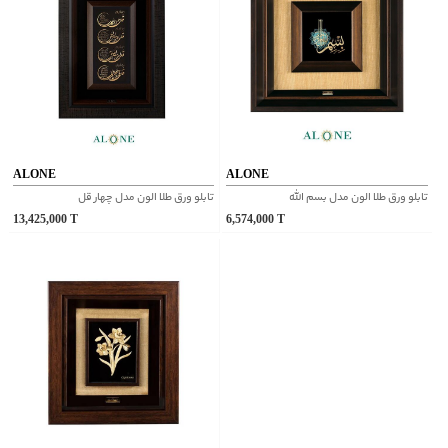
ALONE
ALONE
تابلو ورق طلا الون مدل بسم الله
تابلو ورق طلا الون مدل چهار قل
13,425,000
T
6,574,000
T