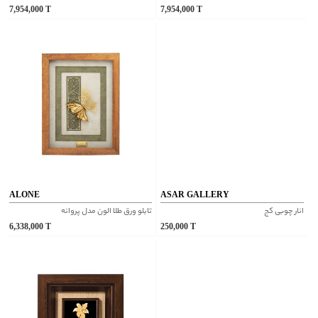
7,954,000
T
7,954,000
T
ALONE
ASAR GALLERY
انار چوبی کج
تابلو ورق طلا الون مدل پروانه
6,338,000
T
250,000
T