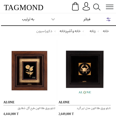
Search
Menu
TAG
MOND
فیلتر
به ترتیب
خانه
زنانه
خانه و آشپزخانه
دکوراسیون
ALONE
ALONE
تابلو ورق طلا الون مدل تیر گرد
تابلو ورق طلا الون طرح گل شقایق
4,444,000
T
2,649,000
T