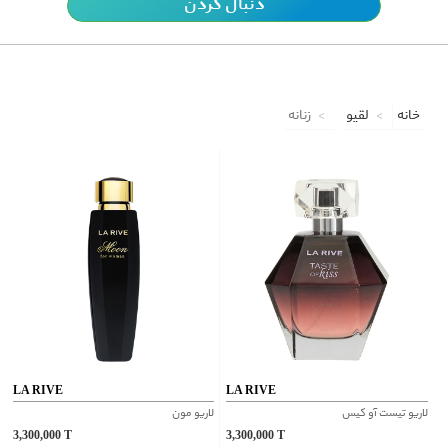
دنبال کردن
خانه
لقیو
زنانه
LA RIVE
LA RIVE
لاریو تیست آو کیس
لاریو مون
3,300,000
T
3,300,000
T