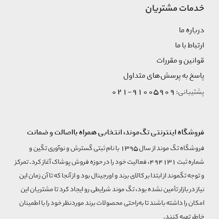
خدمات مشتریان
درباره ما
ارتباط با ما
قوانین و مقررات
پاسخ به پرسش‌های متداول
91005909-021
پشتیبانی:
فروشگاه اینترنتی تگ‌موند، انتخابی همراه بااصالت و ضمانت
فروشگاه تگ موند از سال 1395 با نام ثبتی گسترش و نوآوری تگین و
شماره ثبت 494131، فعالیت خود را در حوزه فروش پوشاک آغاز کرد. تمرکز
و توجه تگموند از ابتدا بر کالای برند و اورجینال بود و از آنجا که تا آن زمان این
نیاز در بازار تأمین نشده بود، تگ موند شرایطی رو ایجاد کرد تا مشتریان این
امکان را داشته باشند تا به‌راحتی محصولات برند مورد‌نظر خود را با اطمینان
خاطر تهیه کنند.