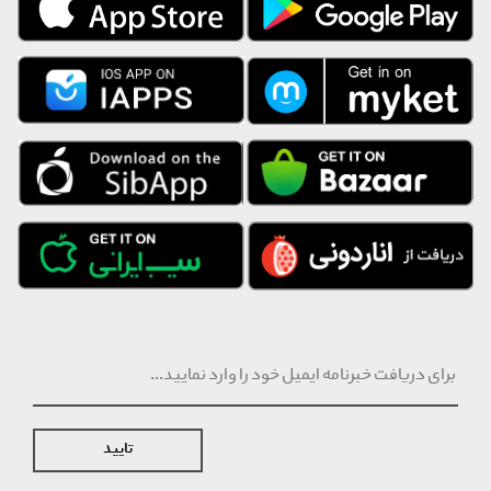
تایید