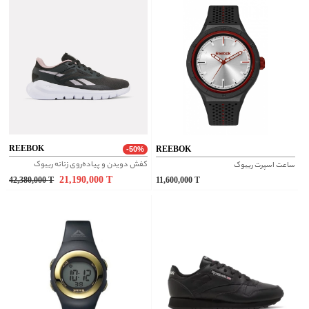
REEBOK
REEBOK
-50%
کفش دویدن و پیاده‌روی زنانه ریبوک
ساعت اسپرت ریبوک
21,190,000
T
42,380,000
T
11,600,000
T