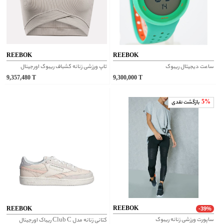
REEBOK
REEBOK
ساعت دیجیتال ریبوک
تاپ ورزشی زنانه کشباف ریبوک اورجینال
9,357,480
T
9,300,000
T
5%
بازگشت نقدی
REEBOK
REEBOK
-39%
ساپورت ورزشی زنانه ریبوک
کتانی زنانه مدل Club C ریباک اورجینال