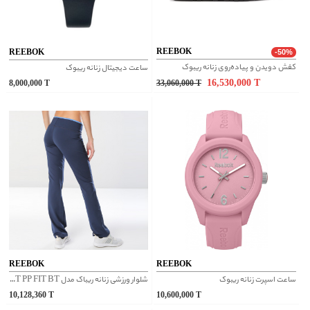
REEBOK
REEBOK
-50%
کفش دویدن و پیاده‌روی زنانه ریبوک
ساعت دیجیتال زنانه ریبوک
16,530,000
T
8,000,000
T
33,060,000
T
REEBOK
REEBOK
ساعت اسپرت زنانه ریبوک
شلوار ورزشی زنانه ریباک مدل WORKOUT PP FIT BT کد BK6480
10,128,360
T
10,600,000
T