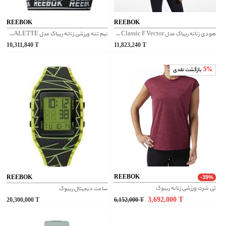
REEBOK
REEBOK
هودی زنانه ریباک مدل Classic F Vector کد FK2772
نیم تنه ورزشی زنانه ریباک مدل BRALETTE کد EC2427
10,311,840
T
11,823,240
T
5%
بازگشت نقدی
REEBOK
REEBOK
-39%
تی شرت ورزشی زنانه ریبوک
ساعت دیجیتال ریبوک
3,692,000
T
20,300,000
T
6,152,000
T