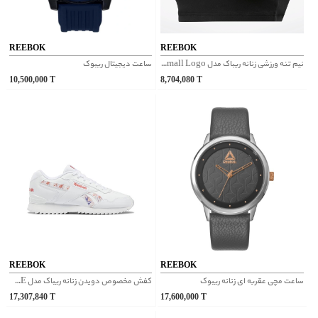
REEBOK
REEBOK
نیم تنه ورزشی زنانه ریباک مدل Small Logo کد FT8142
ساعت دیجیتال ریبوک
10,500,000
T
8,704,080
T
REEBOK
REEBOK
ساعت مچی عقربه ای زنانه ریبوک
کفش مخصوص دویدن زنانه ریباک مدل GLIDE RIPPLE کد GV7047
17,307,840
T
17,600,000
T