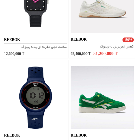
REEBOK
REEBOK
-50%
کفش تمرین زنانه ریبوک
ساعت مچی عقربه ای زنانه ریبوک
31,200,000
T
12,600,000
T
62,400,000
T
REEBOK
REEBOK