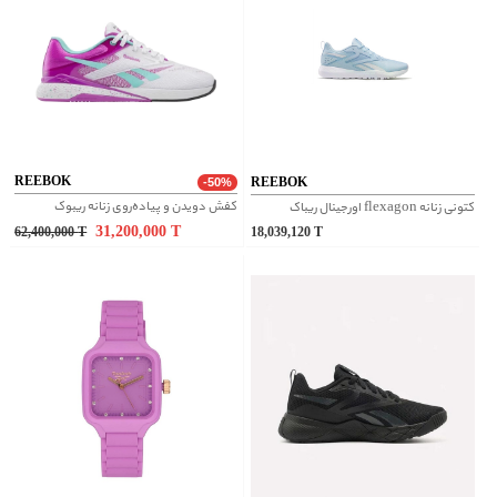
REEBOK
REEBOK
-50%
کفش دویدن و پیاده‌روی زنانه ریبوک
کتونی زنانه flexagon اورجینال ریباک
31,200,000
T
62,400,000
T
18,039,120
T