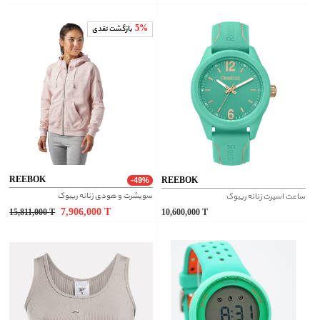
5%
بازگشت نقدی
REEBOK
REEBOK
-49%
سویشرت و هودی زنانه ریبوک
ساعت اسپرت زنانه ریبوک
7,906,000
T
15,811,000
T
10,600,000
T