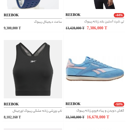
REEBOK
REEBOK
-44%
تی شرت آستین بلند زنانه ریبوک
ساعت دیجیتال ریبوک
7,386,000
T
9,300,000
T
13,428,000
T
REEBOK
REEBOK
-50%
کفش دویدن و پیاده‌روی زنانه ریبوک
تاپ ورزشی زنانه مشکی ریبوک اورجینال
16,670,000
T
8,102,160
T
33,340,000
T