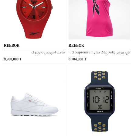
REEBOK
REEBOK
تاپ ورزشی زنانه ریباک مدل Supremium کد FU2320
ساعت اسپرت زنانه ریبوک
9,900,000
T
8,704,080
T