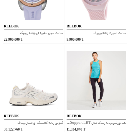
REEBOK
REEBOK
ساعت اسپرت زنانه ریبوک
ساعت مچی عقربه ای زنانه ریبوک
22,900,000
T
9,900,000
T
REEBOK
REEBOK
تاپ ورزشی زنانه ریباک مدل High Support LBT کد CF5893
کتونی زنانه کلاسیک اورجینال ریباک
33,122,760
T
11,334,840
T