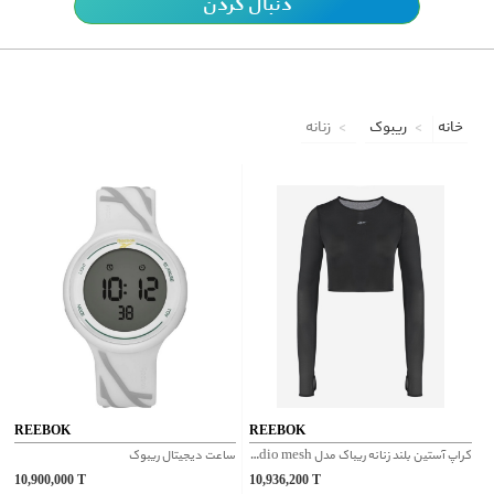
دنبال کردن
خانه
ریبوک
زنانه
REEBOK
REEBOK
کراپ آستین بلند زنانه ریباک مدل studio mesh کد 100075380
ساعت دیجیتال ریبوک
10,900,000
T
10,936,200
T