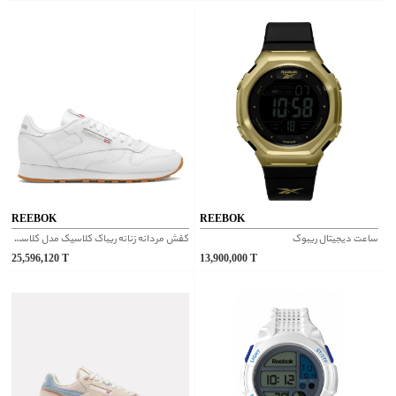
REEBOK
REEBOK
ساعت دیجیتال ریبوک
کفش مردانه زنانه ریباک کلاسیک مدل کلاسیک کد 100008491
25,596,120
T
13,900,000
T