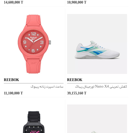
14,600,000
T
10,900,000
T
REEBOK
REEBOK
کفش تمرینی Nano X4 اورجینال ریباک
ساعت اسپرت زنانه ریبوک
11,100,000
T
39,155,160
T