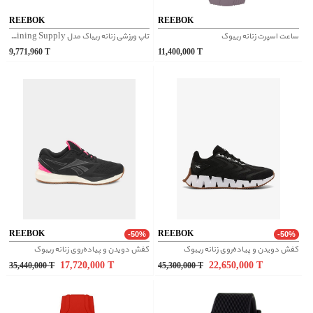
REEBOK
REEBOK
ساعت اسپرت زنانه ریبوک
تاپ ورزشی زنانه ریباک مدل Training Supply کد CV4028
9,771,960
T
11,400,000
T
REEBOK
REEBOK
-50%
-50%
کفش دویدن و پیاده‌روی زنانه ریبوک
کفش دویدن و پیاده‌روی زنانه ریبوک
17,720,000
T
22,650,000
T
35,440,000
T
45,300,000
T