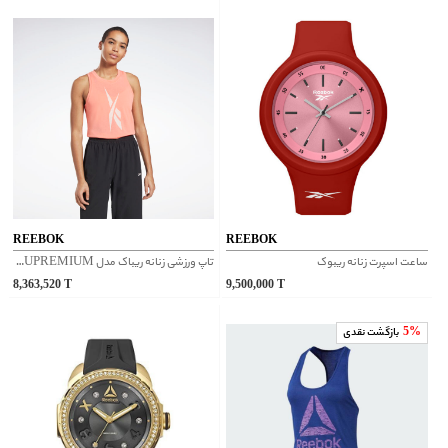
REEBOK
REEBOK
ساعت اسپرت زنانه ریبوک
تاپ ورزشی زنانه ریباک مدل SUPREMIUM کد GI6863
8,363,520
T
9,500,000
T
5%
بازگشت نقدی