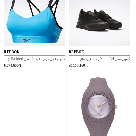
REEBOK
REEBOK
کتونی مدل Nano X4 ریباک اورجینال
نیم تنه ورزشی زنانه ریباک مدل Strappy Padded کد FU2482
9,774,600
T
39,155,160
T