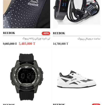
REEBOK
REEBOK
-40%
تی شرت ورزشی زنانه ریبوک
ساعت دیجیتال ریبوک
5,403,000
T
9,005,000
T
14,700,000
T
REEBOK