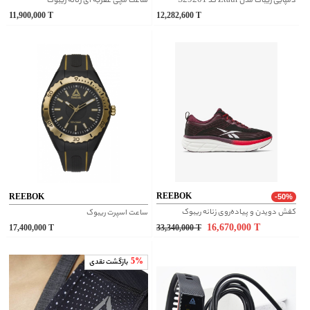
دمپایی ریباک مدل Ztaur کد S29201
ساعت مچی عقربه ای زنانه ریبوک
11,900,000
T
12,282,600
T
REEBOK
REEBOK
-50%
کفش دویدن و پیاده‌روی زنانه ریبوک
ساعت اسپرت ریبوک
16,670,000
T
17,400,000
T
33,340,000
T
5%
بازگشت نقدی