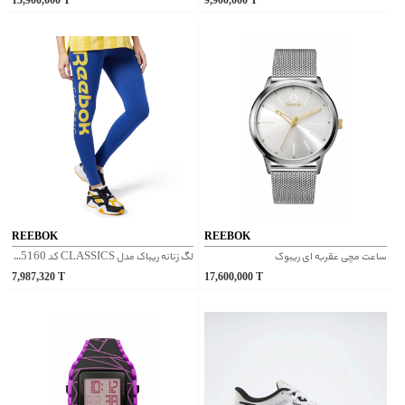
15,900,000
T
9,900,000
T
REEBOK
REEBOK
ساعت مچی عقربه ای ریبوک
لگ زنانه ریباک مدل CLASSICS کد EB5160
7,987,320
T
17,600,000
T