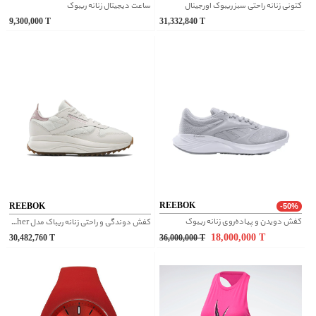
کتونی زنانه راحتی سبز ریبوک اورجینال
ساعت دیجیتال زنانه ریبوک
9,300,000
T
31,332,840
T
REEBOK
REEBOK
-50%
کفش دویدن و پیاده‌روی زنانه ریبوک
کفش دوندگی و راحتی زنانه ریباک مدل classic leather کد 100074377
18,000,000
T
30,482,760
T
36,000,000
T