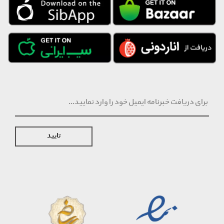
تایید