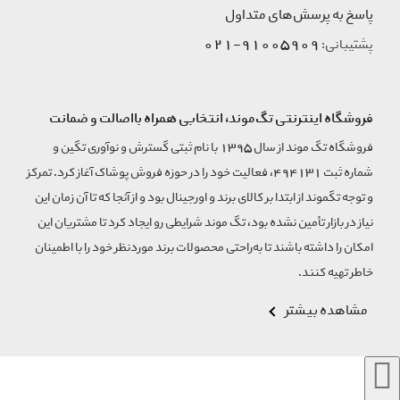
پاسخ به پرسش‌های متداول
91005909-021
پشتیبانی:
فروشگاه اینترنتی تگ‌موند، انتخابی همراه بااصالت و ضمانت
فروشگاه تگ موند از سال 1395 با نام ثبتی گسترش و نوآوری تگین و
شماره ثبت 494131، فعالیت خود را در حوزه فروش پوشاک آغاز کرد. تمرکز
و توجه تگموند از ابتدا بر کالای برند و اورجینال بود و از آنجا که تا آن زمان این
نیاز در بازار تأمین نشده بود، تگ موند شرایطی رو ایجاد کرد تا مشتریان این
امکان را داشته باشند تا به‌راحتی محصولات برند مورد‌نظر خود را با اطمینان
خاطر تهیه کنند.
مشاهده بیشتر