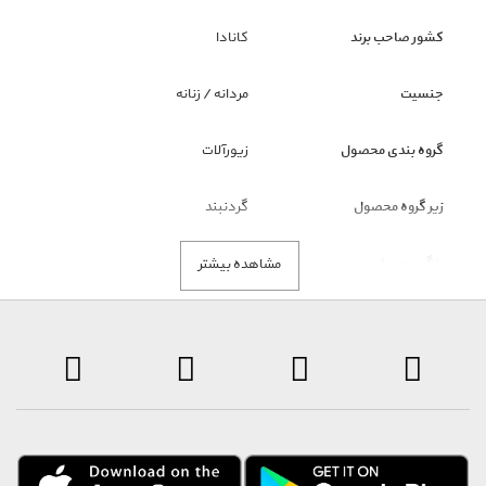
کشور صاحب برند
کانادا
جنسیت
مردانه / زنانه
گروه بندی محصول
زیورآلات
زیر گروه محصول
گردنبند
رنگ محصول
سیاه
مشاهده بیشتر
توضیحات
• جنسیت : مردانه
• رده : اسپرت (ورزشی)
• نوع زیور : گردنبند
• جنس بکاررفته : استیل - چرم مصنوعی یا مشابه آن