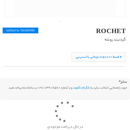
ROCHET
fulfilled by TAG
MOND
گردنبند روشه
۴ قسط ١,۰۵۰,۰۰۰ تومانی با اسنپ‌پی
سایز
*
جهت راهنمایی انتخاب سایز، به
تلگرام تگموند
و یا شماره 09013916570 در سامانه بله پیام دهید.
در حال دریافت موجودی