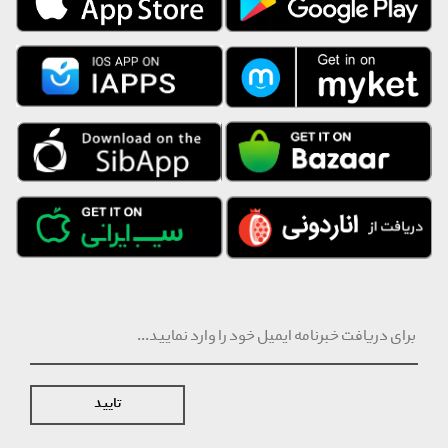
• گارانتی : دو ساله - در ایران - بین المللی
• رنگ بکار رفته : استیل - مشکی
• اصالت کشور برند : امریکا
• گارانتی ایران : فسیل گروپ
تایید