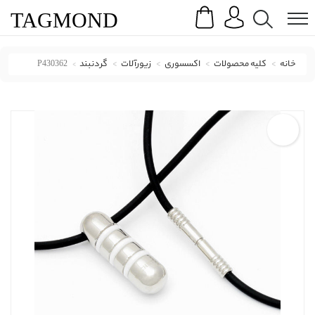
Search
Menu
TAG
MOND
خانه
کلیه محصولات
اکسسوری
زیورآلات
گردنبند
P430362
گردنبند روشه با کد P430362