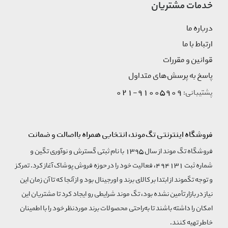
خدمات مشتریان
درباره ما
ارتباط با ما
قوانین و مقررات
پاسخ به پرسش‌های متداول
91005909-021
پشتیبانی:
فروشگاه اینترنتی تگ‌موند، انتخابی همراه بااصالت و ضمانت
فروشگاه تگ موند از سال 1395 با نام ثبتی گسترش و نوآوری تگین و
شماره ثبت 494131، فعالیت خود را در حوزه فروش پوشاک آغاز کرد. تمرکز
و توجه تگموند از ابتدا بر کالای برند و اورجینال بود و از آنجا که تا آن زمان این
نیاز در بازار تأمین نشده بود، تگ موند شرایطی رو ایجاد کرد تا مشتریان این
امکان را داشته باشند تا به‌راحتی محصولات برند مورد‌نظر خود را با اطمینان
خاطر تهیه کنند.