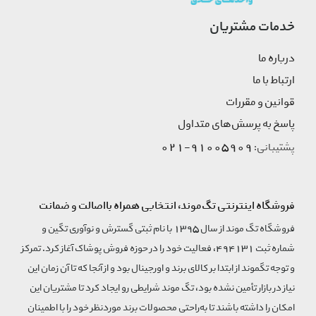
خدمات مشتریان
درباره ما
ارتباط با ما
قوانین و مقررات
پاسخ به پرسش‌های متداول
91005909-021
پشتیبانی:
فروشگاه اینترنتی تگ‌موند، انتخابی همراه بااصالت و ضمانت
فروشگاه تگ موند از سال 1395 با نام ثبتی گسترش و نوآوری تگین و
شماره ثبت 494131، فعالیت خود را در حوزه فروش پوشاک آغاز کرد. تمرکز
و توجه تگموند از ابتدا بر کالای برند و اورجینال بود و از آنجا که تا آن زمان این
نیاز در بازار تأمین نشده بود، تگ موند شرایطی رو ایجاد کرد تا مشتریان این
امکان را داشته باشند تا به‌راحتی محصولات برند مورد‌نظر خود را با اطمینان