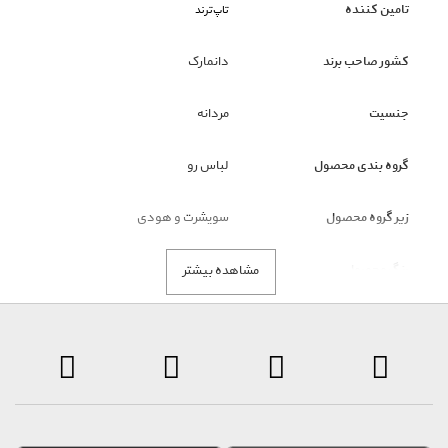
تامین کننده
تاپ‌ترند
کشور صاحب برند
دانمارک
جنسیت
مردانه
گروه بندی محصول
لباس رو
زیر گروه محصول
سویشرت و هودی
رنگ محصول
سیاه
مشاهده بیشتر
نکته قابل توجه
ملاک رنگ محصول، تصاویر است و
عنوان رنگ فقط نمایشی است.
توضیحات