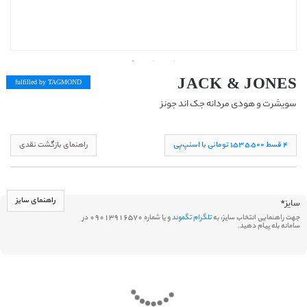
JACK & JONES
fulfilled by TAG
MOND
سویشرت و هودی مردانه جک اند جونز
۴ قسط ١,۵۳۵,۵۰۰ تومانی با اسنپ‌پی
راهنمای بازگشت نقدی
راهنمای سایز
سایز
*
جهت راهنمایی انتخاب سایز، به
تلگرام تگموند
و یا شماره 09013916570 در
سامانه بله پیام دهید.