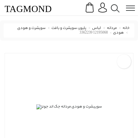
Search
Menu
TAG
MOND
خانه
مردانه
لباس
پلیور، سویشرت و بافت
سویشرت و هودی
هودی
12195068 3362239
سویشرت و هودی جک اند جونز با کد 12195068 3362239