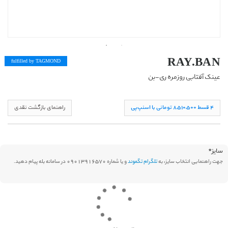
RAY.BAN
fulfilled by TAG
MOND
عینک آفتابی روزمره ری-بن
۴ قسط ۸,۵١۰,۵۰۰ تومانی با اسنپ‌پی
راهنمای بازگشت نقدی
سایز
*
جهت راهنمایی انتخاب سایز، به
تلگرام تگموند
و یا شماره 09013916570 در سامانه بله پیام دهید.