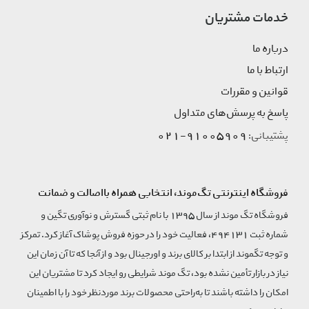
خدمات مشتریان
درباره ما
ارتباط با ما
قوانین و مقررات
پاسخ به پرسش‌های متداول
91005909-021
پشتیبانی:
فروشگاه اینترنتی تگ‌موند، انتخابی همراه بااصالت و ضمانت
فروشگاه تگ موند از سال 1395 با نام ثبتی گسترش و نوآوری تگین و
شماره ثبت 494131، فعالیت خود را در حوزه فروش پوشاک آغاز کرد. تمرکز
و توجه تگموند از ابتدا بر کالای برند و اورجینال بود و از آنجا که تا آن زمان این
نیاز در بازار تأمین نشده بود، تگ موند شرایطی رو ایجاد کرد تا مشتریان این
امکان را داشته باشند تا به‌راحتی محصولات برند مورد‌نظر خود را با اطمینان