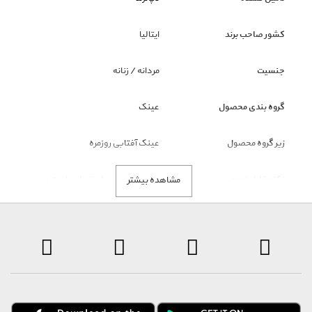
کشور صاحب برند
ایتالیا
جنسیت
مردانه / زنانه
گروه بندی محصول
عینک
زیر گروه محصول
عینک آفتابی روزمره
نکته قابل توجه
ملاک رنگ محصول، تصاویر است و
مشاهده بیشتر
عنوان رنگ فقط نمایشی است.
توضیحات
با توجه به شرایط خاص تامین کننده این برند، انصراف از خرید حداکثر ظرف
مدت ۲۴ ساعت از زمان سفارش و تعویض و مرجوع تا ۲۴ ساعت پس از
دریافت محصول، امکان پذیر است. ارسال این محصول به صورت جداگانه و