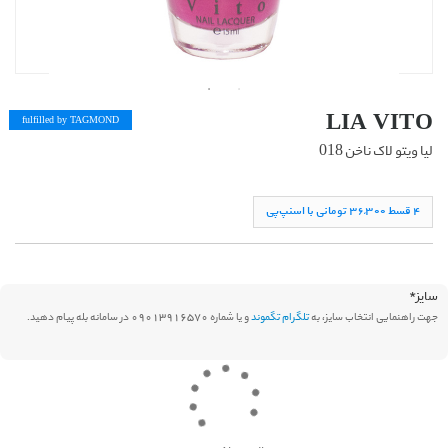
LIA VITO
fulfilled by TAG
MOND
لیا ویتو لاک ناخن 018
۴ قسط ۳۶,۳۰۰ تومانی با اسنپ‌پی
سایز
*
جهت راهنمایی انتخاب سایز، به
تلگرام تگموند
و یا شماره 09013916570 در سامانه بله پیام دهید.