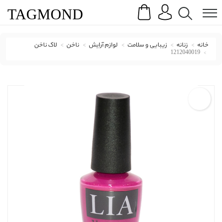
Search
Menu
TAG
MOND
خانه
زنانه
زیبایی و سلامت
لوازم آرایش
ناخن
لاک ناخن
1212040019
لاک لیا ویتو با کد 1212040019 ( Lia Vito Nail Polish 018 )