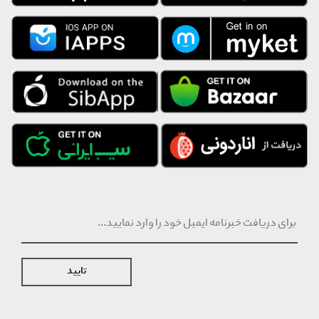
تایید