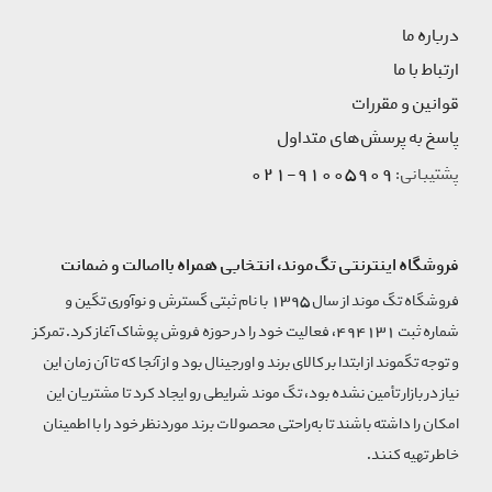
درباره ما
ارتباط با ما
قوانین و مقررات
پاسخ به پرسش‌های متداول
91005909-021
پشتیبانی:
فروشگاه اینترنتی تگ‌موند، انتخابی همراه بااصالت و ضمانت
فروشگاه تگ موند از سال 1395 با نام ثبتی گسترش و نوآوری تگین و
شماره ثبت 494131، فعالیت خود را در حوزه فروش پوشاک آغاز کرد. تمرکز
و توجه تگموند از ابتدا بر کالای برند و اورجینال بود و از آنجا که تا آن زمان این
نیاز در بازار تأمین نشده بود، تگ موند شرایطی رو ایجاد کرد تا مشتریان این
امکان را داشته باشند تا به‌راحتی محصولات برند مورد‌نظر خود را با اطمینان
خاطر تهیه کنند.