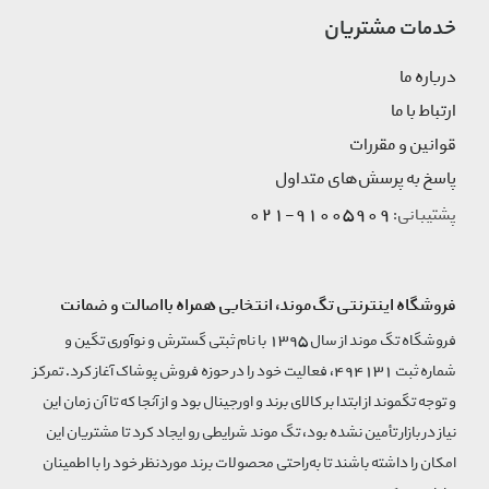
خدمات مشتریان
درباره ما
ارتباط با ما
قوانین و مقررات
پاسخ به پرسش‌های متداول
91005909-021
پشتیبانی:
فروشگاه اینترنتی تگ‌موند، انتخابی همراه بااصالت و ضمانت
فروشگاه تگ موند از سال 1395 با نام ثبتی گسترش و نوآوری تگین و
شماره ثبت 494131، فعالیت خود را در حوزه فروش پوشاک آغاز کرد. تمرکز
و توجه تگموند از ابتدا بر کالای برند و اورجینال بود و از آنجا که تا آن زمان این
نیاز در بازار تأمین نشده بود، تگ موند شرایطی رو ایجاد کرد تا مشتریان این
امکان را داشته باشند تا به‌راحتی محصولات برند مورد‌نظر خود را با اطمینان