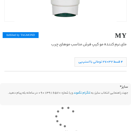
MY
fulfilled by TAG
MOND
مای نرم کننده مو کیپ فرش مناسب موهای چرب
۴ قسط ۲۷,۰۳۲ تومانی با اسنپ‌پی
سایز
*
جهت راهنمایی انتخاب سایز، به
تلگرام تگموند
و یا شماره 09013916570 در سامانه بله پیام دهید.