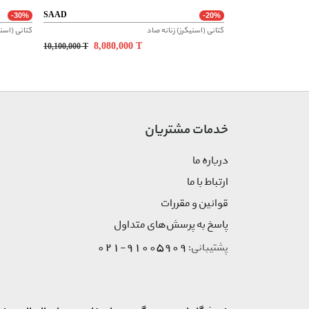
SAAD
-30%
-20%
کتانی (اسنیکرز) زنانه صاد
کتانی (اسنی
8,080,000
T
10,100,000
T
خدمات مشتریان
درباره ما
ارتباط با ما
قوانین و مقررات
پاسخ به پرسش‌های متداول
91005909-021
پشتیبانی: