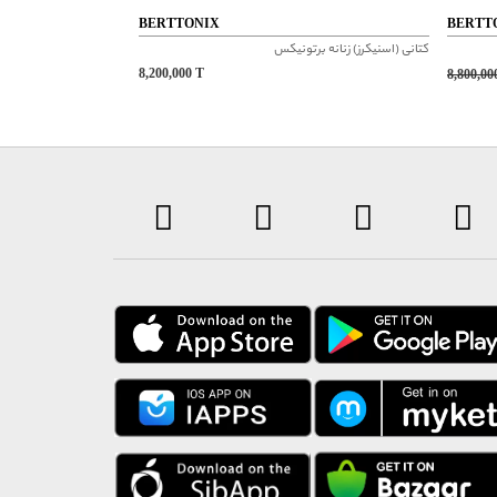
BERTTONIX
BERTT
کتانی (اسنیکرز) زنانه برتونیکس
8,200,000
T
8,800,0