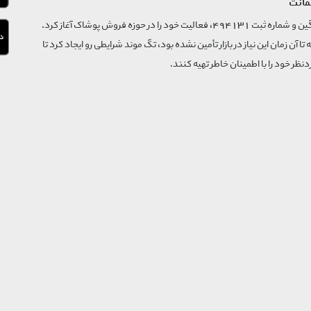
مانت
فروشگاه تگ موند از سال 1395 با نام ثبتی گسترش و نوآوری تگین و شماره ثبت 494131، فعالیت خود را در حوزه فروش پوشاک آغاز کرد.
که تا آن زمان این نیاز در بازار تأمین نشده بود، تگ موند شرایطی رو ایجاد کرد تا
‌نظر خود را با اطمینان خاطر تهیه کنند.