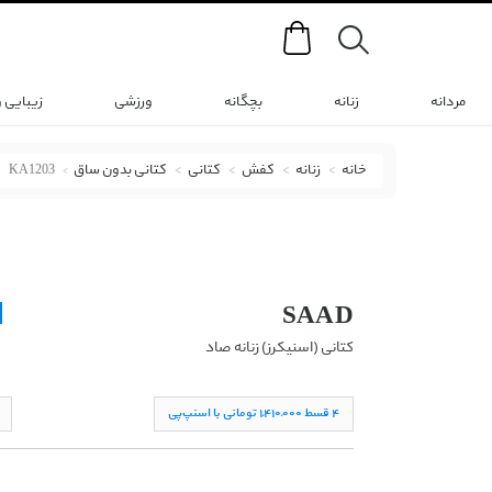
Search
مردانه
زنانه
بچگانه
ورزشی
زیبایی 
خانه
زنانه
کفش
کتانی
کتانی بدون ساق
KA1203
کتانی (اسنیکرز) صاد با کد KA1203
SAAD
کتانی (اسنیکرز) زنانه صاد
۴ قسط ١,۴١۰,۰۰۰ تومانی با اسنپ‌پی