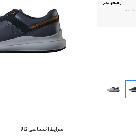
راهنمای سایز
09013916 در سامانه بله
شرایط اختصاصی کالا