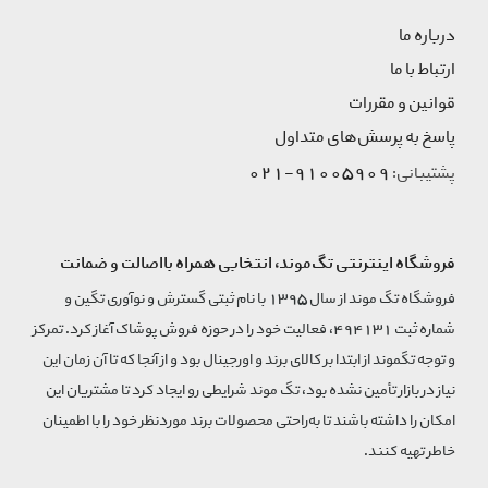
درباره ما
ارتباط با ما
قوانین و مقررات
پاسخ به پرسش‌های متداول
91005909-021
پشتیبانی:
فروشگاه اینترنتی تگ‌موند، انتخابی همراه بااصالت و ضمانت
فروشگاه تگ موند از سال 1395 با نام ثبتی گسترش و نوآوری تگین و
شماره ثبت 494131، فعالیت خود را در حوزه فروش پوشاک آغاز کرد. تمرکز
و توجه تگموند از ابتدا بر کالای برند و اورجینال بود و از آنجا که تا آن زمان این
نیاز در بازار تأمین نشده بود، تگ موند شرایطی رو ایجاد کرد تا مشتریان این
امکان را داشته باشند تا به‌راحتی محصولات برند مورد‌نظر خود را با اطمینان
خاطر تهیه کنند.