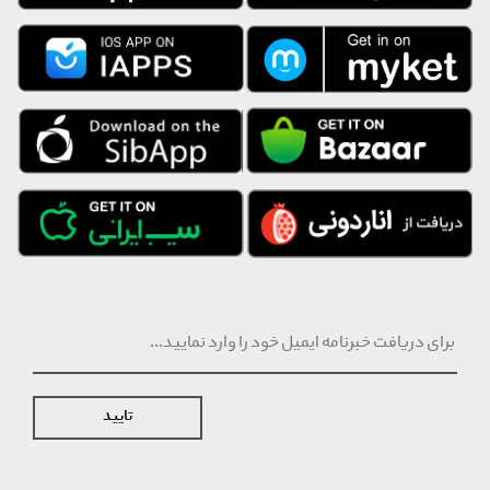
تایید