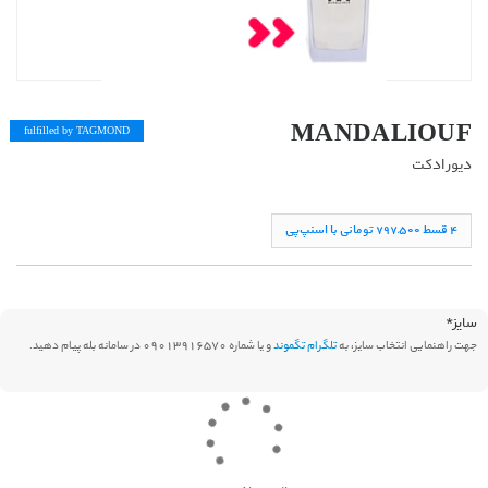
MANDALIOUF
fulfilled by TAG
MOND
دیور ادکت
۴ قسط ۷۹۷,۵۰۰ تومانی با اسنپ‌پی
سایز
*
جهت راهنمایی انتخاب سایز، به
تلگرام تگموند
و یا شماره 09013916570 در سامانه بله پیام دهید.