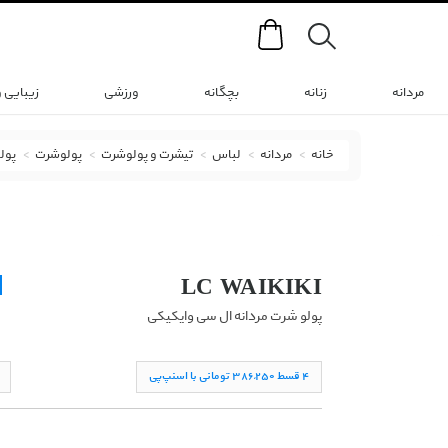
Search
مردانه
زنانه
بچگانه
ورزشی
زیبایی 
خانه
مردانه
لباس
تیشرت و پولوشرت
پولوشرت
پول
پولو شرت ال سی وایکیکی با کد S3CM36Z8-MHU
LC WAIKIKI
پولو شرت مردانه ال سی وایکیکی
۴ قسط ۳۸۶,۲۵۰ تومانی با اسنپ‌پی