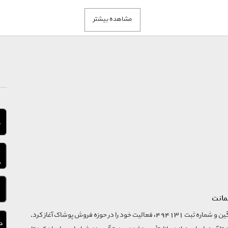
مشاهده بیشتر
ت و عنوان رنگ فقط
مانت
فروشگاه تگ موند از سال 1395 با نام ثبتی گسترش و نوآوری تگین و شماره ثبت 494131، فعالیت خود را در حوزه فروش پوشاک آغاز کرد.