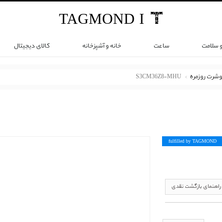
TAG
MOND
I
و سلامت
ساعت
خانه و آشپزخانه
کالای دیجیتال
وشرت روزمره
S3CM36Z8-MHU
fulfilled by TAG
MOND
راهنمای بازگشت نقدی