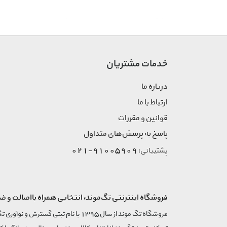
کشور صاحب برند
ترکیه
جنسیت
مردانه
خدمات مشتریان
گروه بندی محصول
تی شرت
درباره ما
زیر گروه محصول
پولو شرت
ارتباط با ما
قوانین و مقررات
رنگ محصول
آبی
پاسخ به پرسش‌های متداول
91005909-021
پشتیبانی:
نکته قابل توجه
ملاک رنگ محصول، تصاویر اس
نمایشی است.
فروشگاه اینترنتی تگ‌موند، انتخابی همراه بااصالت و ض