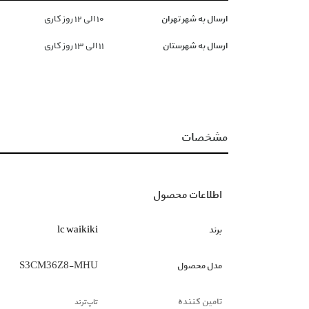
ارسال به شهر تهران
١۰ الی ١۲ روز کاری
ارسال به شهرستان
١١ الی ١۳ روز کاری
مشخصات
اطلاعات محصول
برند
lc waikiki
مدل محصول
S3CM36Z8-MHU
تامین کننده
تاپ‌ترند