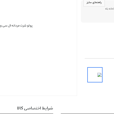
راهنمای سایز
09013916 در سامانه بله
شرایط اختصاصی کالا