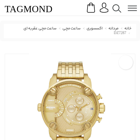
Search
Menu
TAG
MOND
خانه
مردانه
اکسسوری
ساعت مچی
ساعت مچی عقربه ای
DZ7287
ساعت مچی عقربه ای دیزل با کد DZ7287