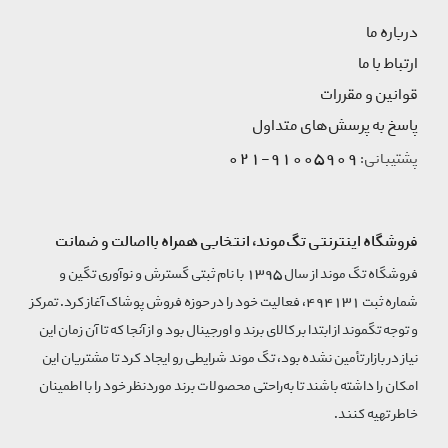
درباره ما
ارتباط با ما
قوانین و مقررات
پاسخ به پرسش‌های متداول
91005909-021
پشتیبانی:
فروشگاه اینترنتی تگ‌موند، انتخابی همراه بااصالت و ضمانت
فروشگاه تگ موند از سال 1395 با نام ثبتی گسترش و نوآوری تگین و
شماره ثبت 494131، فعالیت خود را در حوزه فروش پوشاک آغاز کرد. تمرکز
و توجه تگموند از ابتدا بر کالای برند و اورجینال بود و از آنجا که تا آن زمان این
نیاز در بازار تأمین نشده بود، تگ موند شرایطی رو ایجاد کرد تا مشتریان این
امکان را داشته باشند تا به‌راحتی محصولات برند مورد‌نظر خود را با اطمینان
خاطر تهیه کنند.