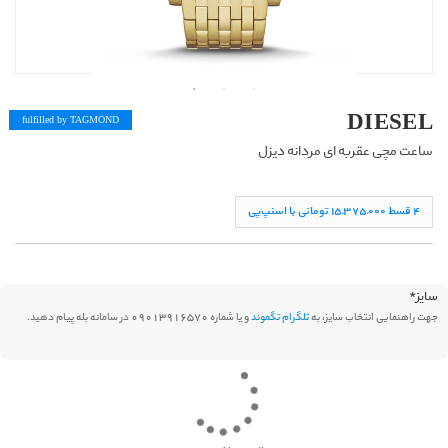
DIESEL
fulfilled by TAG
MOND
ساعت مچی عقربه ای مردانه دیزل
۴ قسط ١۵,۳۷۵,۰۰۰ تومانی با اسنپ‌پی
سایز
*
جهت راهنمایی انتخاب سایز، به
تلگرام تگموند
و یا شماره 09013916570 در سامانه بله پیام دهید.