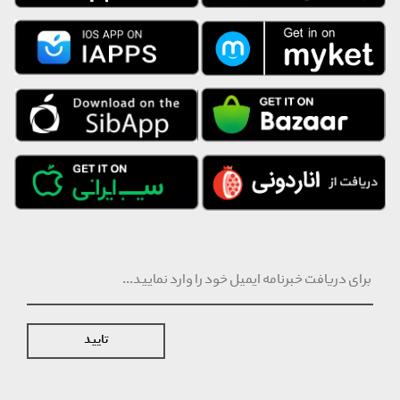
تایید