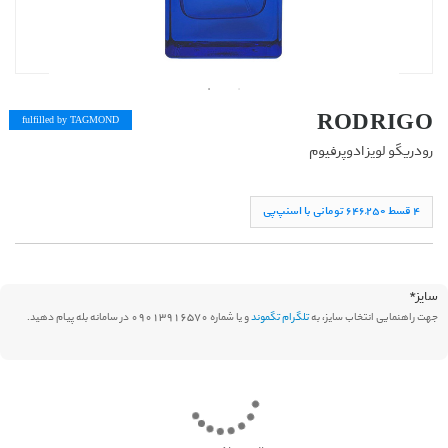
RODRIGO
fulfilled by TAG
MOND
رودریگو لویز ادوپرفیوم
۴ قسط ۶۴۶,۲۵۰ تومانی با اسنپ‌پی
سایز
*
جهت راهنمایی انتخاب سایز، به
تلگرام تگموند
و یا شماره 09013916570 در سامانه بله پیام دهید.