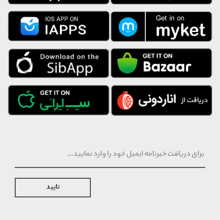
تایید