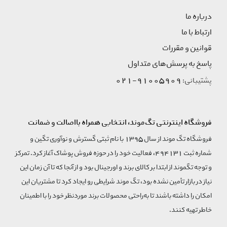
درباره ما
ارتباط با ما
قوانین و مقررات
پاسخ به پرسش‌های متداول
91005909-021
پشتیبانی:
فروشگاه اینترنتی تگ‌موند، انتخابی همراه بااصالت و ضمانت
فروشگاه تگ موند از سال 1395 با نام ثبتی گسترش و نوآوری تگین و
شماره ثبت 494131، فعالیت خود را در حوزه فروش پوشاک آغاز کرد. تمرکز
و توجه تگموند از ابتدا بر کالای برند و اورجینال بود و از آنجا که تا آن زمان این
نیاز در بازار تأمین نشده بود، تگ موند شرایطی رو ایجاد کرد تا مشتریان این
امکان را داشته باشند تا به‌راحتی محصولات برند مورد‌نظر خود را با اطمینان
خاطر تهیه کنند.