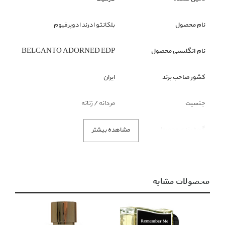
نام محصول
بلکانتو ادرند ادوپرفیوم
نام انگلیسی محصول
BELCANTO ADORNED EDP
کشور صاحب برند
ایران
جنسیت
مردانه / زنانه
گروه بندی محصول
عطر و ادوکلن
مشاهده بیشتر
زیر گروه محصول
عطر ادوپرفیوم
محصولات مشابه
توضیحات
مشخصات برند Belcanto نوع عطر ادوپرفیوم سال معرفی 2023 مناسب