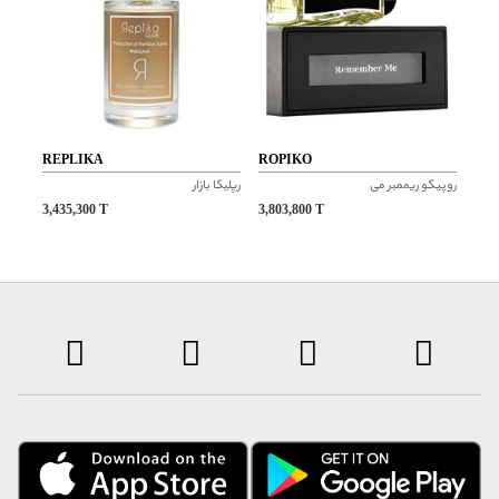
برای آقایان , خانم ها حجم 100ml کشور مبدأ برند ایران
برند : Belcanto
نوع عطر : ادوپرفیوم
سال معرفی : 2023
مناسب برای : آقایان , خانم ها
حجم : 100ml
REPLIKA
ROPIKO
کشور مبدأ برند : ایران
روپیکو ریممبر می
رپلیکا بازار
3,435,300
T
3,803,800
T
امکان کنسلی فقط تا 2 ساعت پس از ثبت سفارش