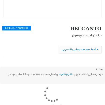
BELCANTO
fulfilled by TAG
MOND
بلکانتو ادرند ادوپرفیوم
۴ قسط ۸۹۹,۲۵۰ تومانی با اسنپ‌پی
سایز
*
جهت راهنمایی انتخاب سایز، به
تلگرام تگموند
و یا شماره 09013916570 در سامانه بله پیام دهید.