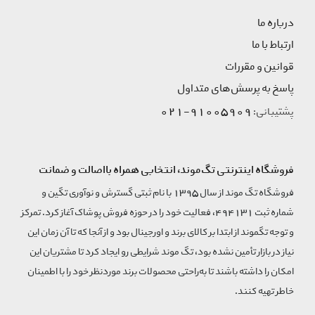
درباره ما
ارتباط با ما
قوانین و مقررات
پاسخ به پرسش‌های متداول
91005909-021
پشتیبانی:
فروشگاه اینترنتی تگ‌موند، انتخابی همراه بااصالت و ضمانت
فروشگاه تگ موند از سال 1395 با نام ثبتی گسترش و نوآوری تگین و
شماره ثبت 494131، فعالیت خود را در حوزه فروش پوشاک آغاز کرد. تمرکز
و توجه تگموند از ابتدا بر کالای برند و اورجینال بود و از آنجا که تا آن زمان این
نیاز در بازار تأمین نشده بود، تگ موند شرایطی رو ایجاد کرد تا مشتریان این
امکان را داشته باشند تا به‌راحتی محصولات برند مورد‌نظر خود را با اطمینان
خاطر تهیه کنند.