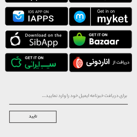
تایید