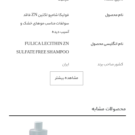
نام محصول
فولیکا شامپو لکتین ZN فاقد
سولفات مناسب موهای خشک و
آسیب دیده
نام انگلیسی محصول
FULICA LECITHIN ZN
SULFATE FREE SHAMPOO
کشور صاحب برند
ایران
مشاهده بیشتر
جنسیت
مردانه / زنانه
گروه بندی محصول
بهداشت و مراقبت شخصی
محصولات مشابه
زیر گروه محصول
شامپو مو
رنگ محصول
زرد