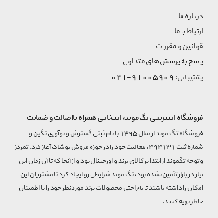
درباره ما
ارتباط با ما
قوانین و مقررات
پاسخ به پرسش‌های متداول
91005909-021
پشتیبانی:
فروشگاه اینترنتی تگ‌موند، انتخابی همراه بااصالت و ضمانت
فروشگاه تگ موند از سال 1395 با نام ثبتی گسترش و نوآوری تگین و
شماره ثبت 494131، فعالیت خود را در حوزه فروش پوشاک آغاز کرد. تمرکز
و توجه تگموند از ابتدا بر کالای برند و اورجینال بود و از آنجا که تا آن زمان این
نیاز در بازار تأمین نشده بود، تگ موند شرایطی رو ایجاد کرد تا مشتریان این
امکان را داشته باشند تا به‌راحتی محصولات برند مورد‌نظر خود را با اطمینان
خاطر تهیه کنند.