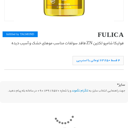
FULICA
fulfilled by TAG
MOND
فولیکا شامپو لکتین ZN فاقد سولفات مناسب موهای خشک و آسیب دیده
۴ قسط ۶۳,۲۵۰ تومانی با اسنپ‌پی
سایز
*
جهت راهنمایی انتخاب سایز، به
تلگرام تگموند
و یا شماره 09013916570 در سامانه بله پیام دهید.