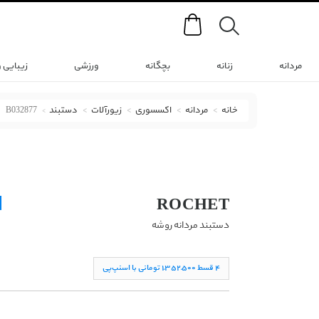
Search
مردانه
زنانه
بچگانه
ورزشی
زیبایی 
خانه
مردانه
اکسسوری
زیورآلات
دستبند
B032877
دستبند روشه با کد B032877
ROCHET
دستبند مردانه روشه
۴ قسط ١,۳۵۲,۵۰۰ تومانی با اسنپ‌پی