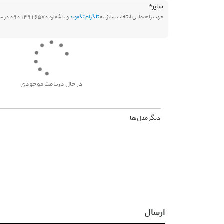
سایز
*
جهت راهنمایی انتخاب سایز، به
تلگرام تگموند
و یا شماره 09013916570 در سامانه بله پیام دهید.
در حال دریافت موجودی
دیگر مدل‌ها
ارسال