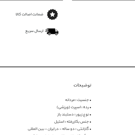
ضمانت اصالت کالا
ارسال سریع
توضیحات
• جنسیت : مردانه
• رده : اسپرت (ورزشی)
• نوع زیور : دستبند باز
• جنس بکاررفته : استیل
• گارانتی : دو ساله - در ایران - بین المللی