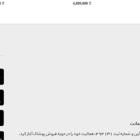
00
T
4,889,000
T
مانت
فروشگاه تگ موند از سال 1395 با نام ثبتی گسترش و نوآوری تگین و شماره ثبت 494131، فعالیت خود را در حوزه فروش پوشاک آغاز کرد.