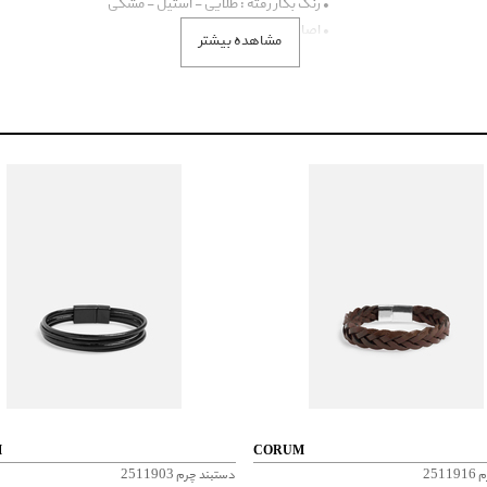
• رنگ بکار رفته : طلایی - استیل - مشکی
• اصالت کشور برند : امریکا
مشاهده بیشتر
• گارانتی ایران : فسیل گروپ
M
CORUM
251
دستبند چرم 2511903