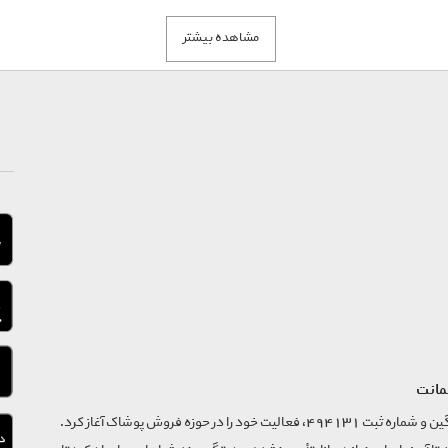
مشاهده بیشتر
ت و عنوان رنگ فقط
مانت
فروشگاه تگ موند از سال 1395 با نام ثبتی گسترش و نوآوری تگین و شماره ثبت 494131، فعالیت خود را در حوزه فروش پوشاک آغاز کرد.