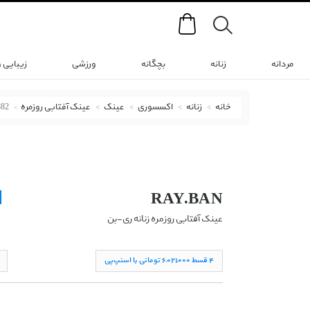
Search
مردانه
زنانه
بچگانه
ورزشی
زیبایی 
خانه
زنانه
اکسسوری
عینک
عینک آفتابی روزمره
882
عینک آفتابی روزمره ری-بن با کد RX RB 3565 001/86 53-20 G 4549882
RAY.BAN
عینک آفتابی روزمره زنانه ری-بن
۴ قسط ۶,۰۲١,۰۰۰ تومانی با اسنپ‌پی