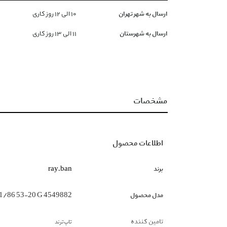
ارسال به شهر تهران
١۰ الی ١۲ روز کاری
ارسال به شهرستان
١١ الی ١۳ روز کاری
مشخصات
اطلاعات محصول
برند
ray.ban
مدل محصول
1/86 53-20 G 4549882
تامین کننده
تاپ‌ترند