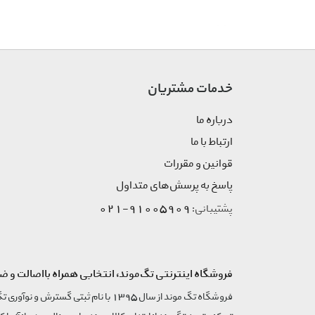
کشور صاحب برند
ایتالیا
جنسیت
زنانه
خدمات مشتریان
گروه بندی محصول
عینک
درباره ما
زیر گروه محصول
عینک آفتابی روزمره
ارتباط با ما
قوانین و مقررات
رنگ محصول
طوسی
پاسخ به پرسش‌های متداول
91005909-021
پشتیبانی:
نکته قابل توجه
ملاک رنگ محصول، تصاویر اس
نمایشی است.
فروشگاه اینترنتی تگ‌موند، انتخابی همراه بااصالت و ض