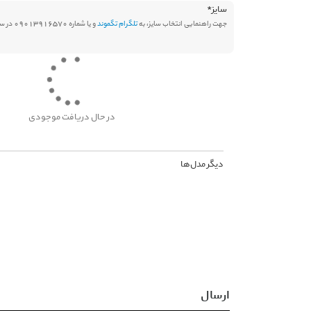
سایز
*
جهت راهنمایی انتخاب سایز، به
تلگرام تگموند
و یا شماره 09013916570 در سامانه بله پیام دهید.
در حال دریافت موجودی
دیگر مدل‌ها
ارسال