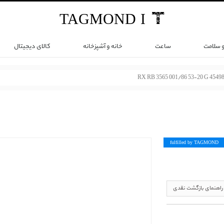
TAG
MOND
I
و سلامت
ساعت
خانه و آشپزخانه
کالای دیجیتال
RX RB 3565 001/86 53-20 G 4549
fulfilled by TAG
MOND
راهنمای بازگشت نقدی