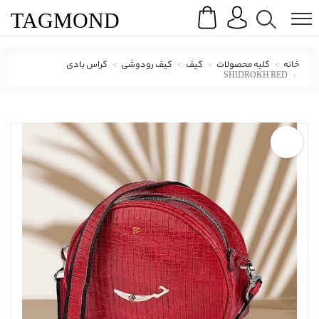
Search
Menu
TAG
MOND
خانه
کلیه محصولات
کیف
کیف رودوشی
کراس بادی
SHIDROKH RED
کراس بادی جوان گالری با کد SHIDROKH RED