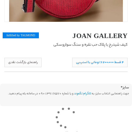
JOAN GALLERY
fulfilled by TAG
MOND
کیف شیدرخ با پلاک حب نقره و سنگ سواروسکی
۴ قسط ۶,۷۰۰,۰۰۰ تومانی با اسنپ‌پی
راهنمای بازگشت نقدی
سایز
*
جهت راهنمایی انتخاب سایز، به
تلگرام تگموند
و یا شماره 09013916570 در سامانه بله پیام دهید.