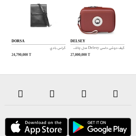
DORSA
DELSEY
کیف دوشی دلسی Delesy مدل چاتلت ایر 2 کلاچ
کراس بادي
24,790,000
T
27,000,000
T