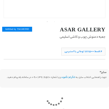
ASAR GALLERY
fulfilled by TAG
MOND
جعبه دمنوش چوب و کاشی اسلیمی
۴ قسط ١۸۷,۵۰۰ تومانی با اسنپ‌پی
سایز
*
جهت راهنمایی انتخاب سایز، به
تلگرام تگموند
و یا شماره 09013916570 در سامانه بله پیام دهید.