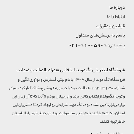
درباره ما
ارتباط با ما
قوانین و مقررات
پاسخ به پرسش‌های متداول
91005909-021
پشتیبانی:
فروشگاه اینترنتی تگ‌موند، انتخابی همراه بااصالت و ضمانت
فروشگاه تگ موند از سال 1395 با نام ثبتی گسترش و نوآوری تگین و
شماره ثبت 494131، فعالیت خود را در حوزه فروش پوشاک آغاز کرد. تمرکز
و توجه تگموند از ابتدا بر کالای برند و اورجینال بود و از آنجا که تا آن زمان این
نیاز در بازار تأمین نشده بود، تگ موند شرایطی رو ایجاد کرد تا مشتریان این
امکان را داشته باشند تا به‌راحتی محصولات برند مورد‌نظر خود را با اطمینان
خاطر تهیه کنند.