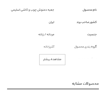
نام محصول
جعبه دمنوش چوب و کاشی اسلیمی
کشور صاحب برند
ایران
جنسیت
مردانه / زنانه
گروه بندی محصول
آشپزخانه
زیر گروه محصول
ساير ظروف
مشاهده بیشتر
توضیحات
محصولات مشابه
طول 20 سانتی متر
عرض 20 سانتی متر
ارتفاع 8 سانتی متر