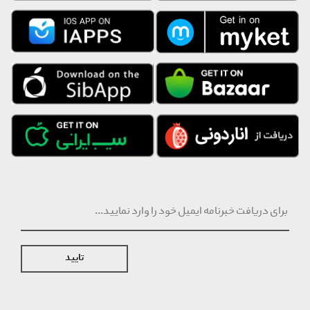
تایید